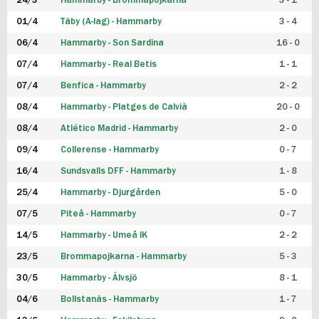
24/3
Hammarby - Brommapojkarna
3 - 1
FUTSAL DAM
01/4
Täby (A-lag) - Hammarby
3 - 4
06/4
Hammarby - Son Sardina
16 - 0
07/4
Hammarby - Real Betis
1 - 1
07/4
Benfica - Hammarby
2 - 2
08/4
Hammarby - Platges de Calvià
20 - 0
08/4
Atlético Madrid - Hammarby
2 - 0
09/4
Collerense - Hammarby
0 - 7
16/4
Sundsvalls DFF - Hammarby
1 - 8
25/4
Hammarby - Djurgården
5 - 0
07/5
Piteå - Hammarby
0 - 7
14/5
Hammarby - Umeå IK
2 - 2
23/5
Brommapojkarna - Hammarby
5 - 3
30/5
Hammarby - Älvsjö
8 - 1
04/6
Bollstanäs - Hammarby
1 - 7