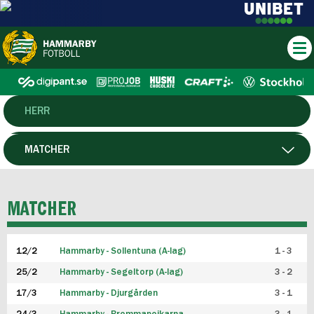
HERR
DAM
MATCHER
HTFF
SPELARE
MATCHER
P19
12/2
Hammarby - Sollentuna (A-lag)
1 - 3
F19
25/2
Hammarby - Segeltorp (A-lag)
3 - 2
FUTSAL HERR
17/3
Hammarby - Djurgården
3 - 1