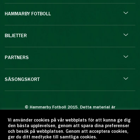
HAMMARBY FOTBOLL
BILJETTER
PARTNERS
SÄSONGSKORT
© Hammarby Fotboll 2015. Detta material är
skyddat enligt lagen om upphovsrätt.
Vi använder cookies på vår webbplats för att kunna ge dig
Eftertryck eller annan kopiering är förbjuden.
den bästa upplevelsen, genom att spara dina preferenser
Citera oss gärna men ange källan:
och besök på webbplatsen. Genom att acceptera cookies,
ger du ditt medtycke till samtliga cookies.
www.hammarbyfotboll.se. Ansvarig utgivare: