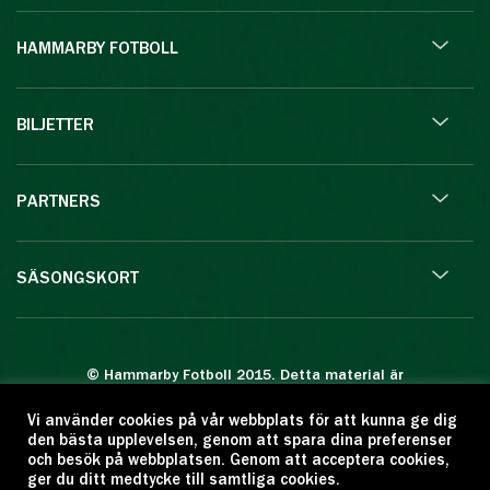
HAMMARBY FOTBOLL
BILJETTER
PARTNERS
SÄSONGSKORT
© Hammarby Fotboll 2015. Detta material är
skyddat enligt lagen om upphovsrätt.
Vi använder cookies på vår webbplats för att kunna ge dig
Eftertryck eller annan kopiering är förbjuden.
den bästa upplevelsen, genom att spara dina preferenser
Citera oss gärna men ange källan:
och besök på webbplatsen. Genom att acceptera cookies,
ger du ditt medtycke till samtliga cookies.
www.hammarbyfotboll.se. Ansvarig utgivare: