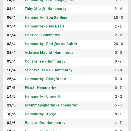
24/3
Hammarby - Brommapojkarna
3 - 1
FUTSAL DAM
01/4
Täby (A-lag) - Hammarby
3 - 4
06/4
Hammarby - Son Sardina
16 - 0
07/4
Hammarby - Real Betis
1 - 1
07/4
Benfica - Hammarby
2 - 2
08/4
Hammarby - Platges de Calvià
20 - 0
08/4
Atlético Madrid - Hammarby
2 - 0
09/4
Collerense - Hammarby
0 - 7
16/4
Sundsvalls DFF - Hammarby
1 - 8
25/4
Hammarby - Djurgården
5 - 0
07/5
Piteå - Hammarby
0 - 7
14/5
Hammarby - Umeå IK
2 - 2
23/5
Brommapojkarna - Hammarby
5 - 3
30/5
Hammarby - Älvsjö
8 - 1
04/6
Bollstanäs - Hammarby
1 - 7