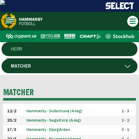
HERR
DAM
MATCHER
HTFF
SPELARE
MATCHER
P19
12/2
Hammarby - Sollentuna (A-lag)
1 - 3
F19
25/2
Hammarby - Segeltorp (A-lag)
3 - 2
FUTSAL HERR
17/3
Hammarby - Djurgården
3 - 1