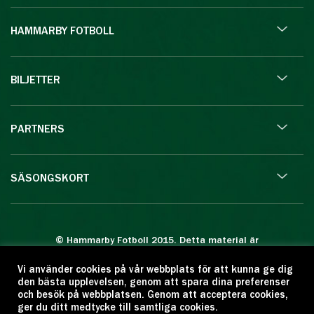
HAMMARBY FOTBOLL
BILJETTER
PARTNERS
SÄSONGSKORT
© Hammarby Fotboll 2015. Detta material är
skyddat enligt lagen om upphovsrätt.
Vi använder cookies på vår webbplats för att kunna ge dig
Eftertryck eller annan kopiering är förbjuden.
den bästa upplevelsen, genom att spara dina preferenser
Citera oss gärna men ange källan:
och besök på webbplatsen. Genom att acceptera cookies,
ger du ditt medtycke till samtliga cookies.
www.hammarbyfotboll.se. Ansvarig utgivare: