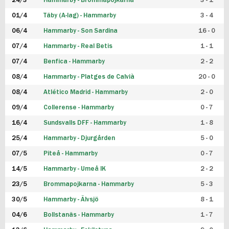
24/3
Hammarby - Brommapojkarna
3 - 1
FUTSAL DAM
01/4
Täby (A-lag) - Hammarby
3 - 4
06/4
Hammarby - Son Sardina
16 - 0
07/4
Hammarby - Real Betis
1 - 1
07/4
Benfica - Hammarby
2 - 2
08/4
Hammarby - Platges de Calvià
20 - 0
08/4
Atlético Madrid - Hammarby
2 - 0
09/4
Collerense - Hammarby
0 - 7
16/4
Sundsvalls DFF - Hammarby
1 - 8
25/4
Hammarby - Djurgården
5 - 0
07/5
Piteå - Hammarby
0 - 7
14/5
Hammarby - Umeå IK
2 - 2
23/5
Brommapojkarna - Hammarby
5 - 3
30/5
Hammarby - Älvsjö
8 - 1
04/6
Bollstanäs - Hammarby
1 - 7