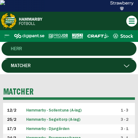
HERR
DAM
MATCHER
HTFF
SPELARE
MATCHER
P19
12/2
Hammarby - Sollentuna (A-lag)
1 - 3
F19
25/2
Hammarby - Segeltorp (A-lag)
3 - 2
FUTSAL HERR
17/3
Hammarby - Djurgården
3 - 1