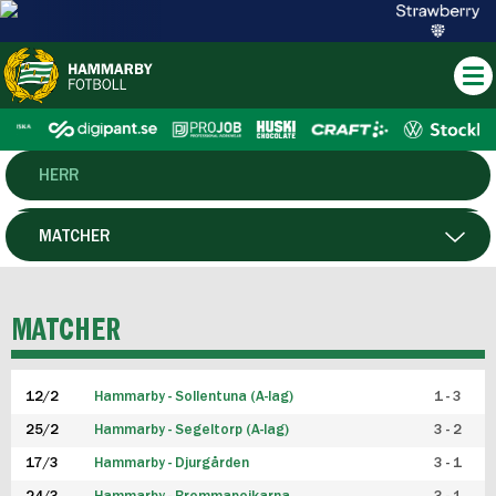
HERR
DAM
MATCHER
HTFF
SPELARE
MATCHER
P19
12/2
Hammarby - Sollentuna (A-lag)
1 - 3
F19
25/2
Hammarby - Segeltorp (A-lag)
3 - 2
FUTSAL HERR
17/3
Hammarby - Djurgården
3 - 1