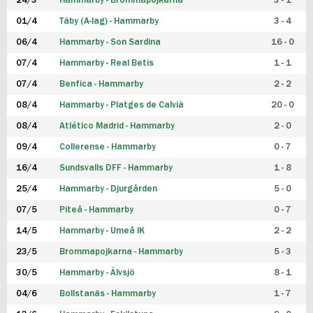
24/3
Hammarby - Brommapojkarna
3 - 1
FUTSAL DAM
01/4
Täby (A-lag) - Hammarby
3 - 4
06/4
Hammarby - Son Sardina
16 - 0
07/4
Hammarby - Real Betis
1 - 1
07/4
Benfica - Hammarby
2 - 2
08/4
Hammarby - Platges de Calvià
20 - 0
08/4
Atlético Madrid - Hammarby
2 - 0
09/4
Collerense - Hammarby
0 - 7
16/4
Sundsvalls DFF - Hammarby
1 - 8
25/4
Hammarby - Djurgården
5 - 0
07/5
Piteå - Hammarby
0 - 7
14/5
Hammarby - Umeå IK
2 - 2
23/5
Brommapojkarna - Hammarby
5 - 3
30/5
Hammarby - Älvsjö
8 - 1
04/6
Bollstanäs - Hammarby
1 - 7