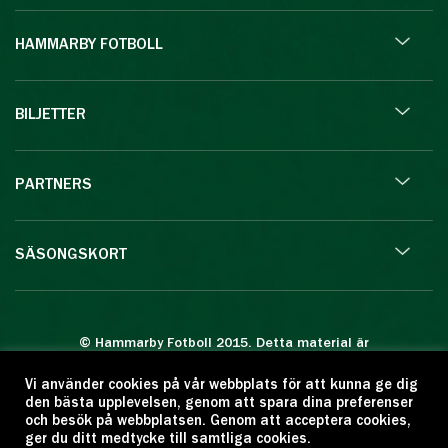
HAMMARBY FOTBOLL
BILJETTER
PARTNERS
SÄSONGSKORT
© Hammarby Fotboll 2015. Detta material är
skyddat enligt lagen om upphovsrätt.
Vi använder cookies på vår webbplats för att kunna ge dig
Eftertryck eller annan kopiering är förbjuden.
den bästa upplevelsen, genom att spara dina preferenser
Citera oss gärna men ange källan:
och besök på webbplatsen. Genom att acceptera cookies,
ger du ditt medtycke till samtliga cookies.
www.hammarbyfotboll.se. Ansvarig utgivare: