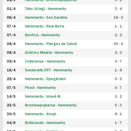
24/3
Hammarby - Brommapojkarna
3 - 1
FUTSAL DAM
01/4
Täby (A-lag) - Hammarby
3 - 4
06/4
Hammarby - Son Sardina
16 - 0
07/4
Hammarby - Real Betis
1 - 1
07/4
Benfica - Hammarby
2 - 2
08/4
Hammarby - Platges de Calvià
20 - 0
08/4
Atlético Madrid - Hammarby
2 - 0
09/4
Collerense - Hammarby
0 - 7
16/4
Sundsvalls DFF - Hammarby
1 - 8
25/4
Hammarby - Djurgården
5 - 0
07/5
Piteå - Hammarby
0 - 7
14/5
Hammarby - Umeå IK
2 - 2
23/5
Brommapojkarna - Hammarby
5 - 3
30/5
Hammarby - Älvsjö
8 - 1
04/6
Bollstanäs - Hammarby
1 - 7