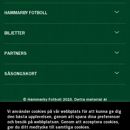
HAMMARBY FOTBOLL
BILJETTER
PARTNERS
SÄSONGSKORT
© Hammarby Fotboll 2015. Detta material är
skyddat enligt lagen om upphovsrätt.
Vi använder cookies på vår webbplats för att kunna ge dig
Eftertryck eller annan kopiering är förbjuden.
den bästa upplevelsen, genom att spara dina preferenser
Citera oss gärna men ange källan:
och besök på webbplatsen. Genom att acceptera cookies,
ger du ditt medtycke till samtliga cookies.
www.hammarbyfotboll.se. Ansvarig utgivare: