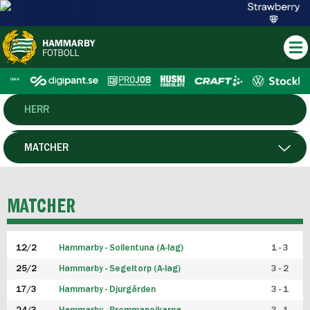
HERR
DAM
MATCHER
HTFF
SPELARE
MATCHER
P19
12/2
Hammarby - Sollentuna (A-lag)
1 - 3
F19
25/2
Hammarby - Segeltorp (A-lag)
3 - 2
FUTSAL HERR
17/3
Hammarby - Djurgården
3 - 1