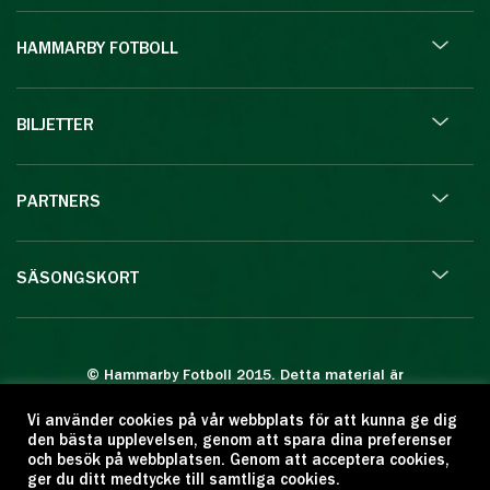
HAMMARBY FOTBOLL
BILJETTER
PARTNERS
SÄSONGSKORT
© Hammarby Fotboll 2015. Detta material är
skyddat enligt lagen om upphovsrätt.
Vi använder cookies på vår webbplats för att kunna ge dig
Eftertryck eller annan kopiering är förbjuden.
den bästa upplevelsen, genom att spara dina preferenser
Citera oss gärna men ange källan:
och besök på webbplatsen. Genom att acceptera cookies,
ger du ditt medtycke till samtliga cookies.
www.hammarbyfotboll.se. Ansvarig utgivare: