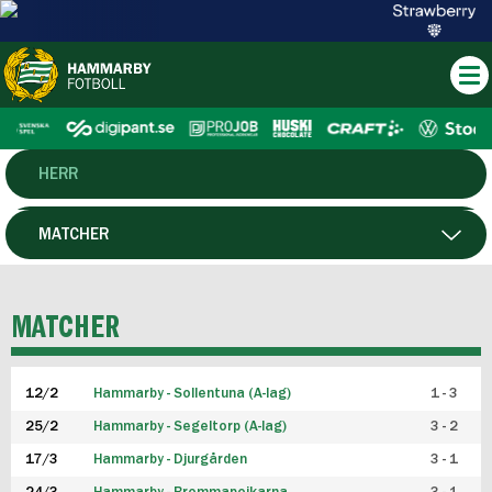
HERR
DAM
MATCHER
HTFF
SPELARE
MATCHER
P19
12/2
Hammarby - Sollentuna (A-lag)
1 - 3
F19
25/2
Hammarby - Segeltorp (A-lag)
3 - 2
FUTSAL HERR
17/3
Hammarby - Djurgården
3 - 1