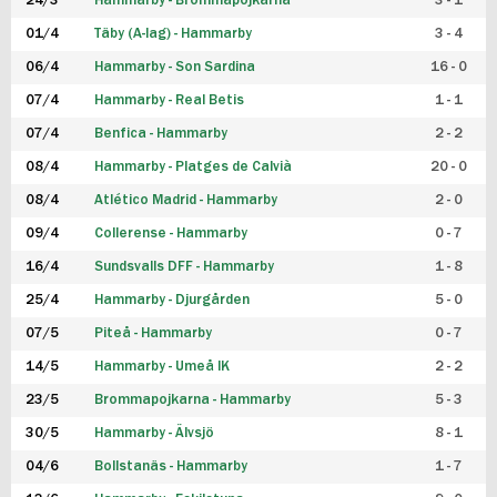
24/3
Hammarby - Brommapojkarna
3 - 1
FUTSAL DAM
01/4
Täby (A-lag) - Hammarby
3 - 4
06/4
Hammarby - Son Sardina
16 - 0
07/4
Hammarby - Real Betis
1 - 1
07/4
Benfica - Hammarby
2 - 2
08/4
Hammarby - Platges de Calvià
20 - 0
08/4
Atlético Madrid - Hammarby
2 - 0
09/4
Collerense - Hammarby
0 - 7
16/4
Sundsvalls DFF - Hammarby
1 - 8
25/4
Hammarby - Djurgården
5 - 0
07/5
Piteå - Hammarby
0 - 7
14/5
Hammarby - Umeå IK
2 - 2
23/5
Brommapojkarna - Hammarby
5 - 3
30/5
Hammarby - Älvsjö
8 - 1
04/6
Bollstanäs - Hammarby
1 - 7