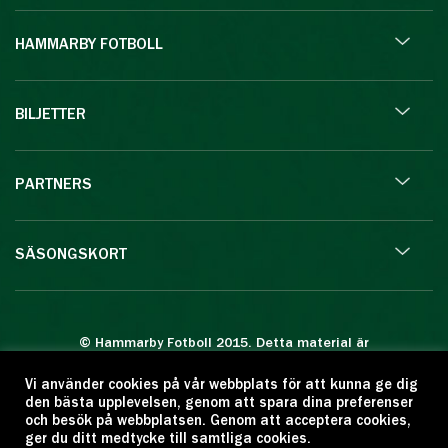
HAMMARBY FOTBOLL
BILJETTER
PARTNERS
SÄSONGSKORT
© Hammarby Fotboll 2015. Detta material är
skyddat enligt lagen om upphovsrätt.
Vi använder cookies på vår webbplats för att kunna ge dig
Eftertryck eller annan kopiering är förbjuden.
den bästa upplevelsen, genom att spara dina preferenser
Citera oss gärna men ange källan:
och besök på webbplatsen. Genom att acceptera cookies,
ger du ditt medtycke till samtliga cookies.
www.hammarbyfotboll.se. Ansvarig utgivare: