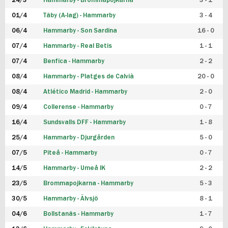
24/3
Hammarby - Brommapojkarna
3 - 1
FUTSAL DAM
01/4
Täby (A-lag) - Hammarby
3 - 4
06/4
Hammarby - Son Sardina
16 - 0
07/4
Hammarby - Real Betis
1 - 1
07/4
Benfica - Hammarby
2 - 2
08/4
Hammarby - Platges de Calvià
20 - 0
08/4
Atlético Madrid - Hammarby
2 - 0
09/4
Collerense - Hammarby
0 - 7
16/4
Sundsvalls DFF - Hammarby
1 - 8
25/4
Hammarby - Djurgården
5 - 0
07/5
Piteå - Hammarby
0 - 7
14/5
Hammarby - Umeå IK
2 - 2
23/5
Brommapojkarna - Hammarby
5 - 3
30/5
Hammarby - Älvsjö
8 - 1
04/6
Bollstanäs - Hammarby
1 - 7