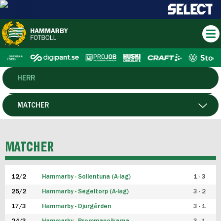
HERR
DAM
MATCHER
HTFF
SPELARE
MATCHER
P19
12/2
Hammarby - Sollentuna (A-lag)
1 - 3
F19
25/2
Hammarby - Segeltorp (A-lag)
3 - 2
FUTSAL HERR
17/3
Hammarby - Djurgården
3 - 1