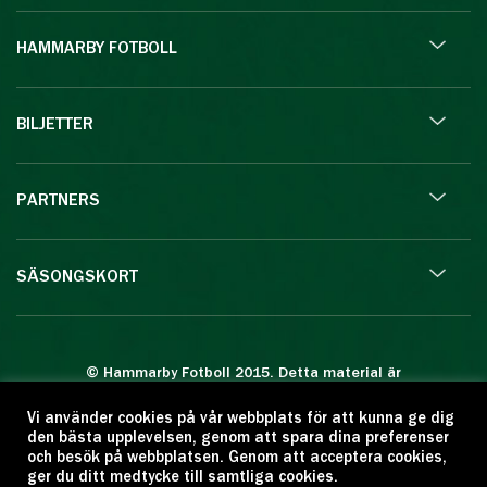
HAMMARBY FOTBOLL
BILJETTER
PARTNERS
SÄSONGSKORT
© Hammarby Fotboll 2015. Detta material är
skyddat enligt lagen om upphovsrätt.
Vi använder cookies på vår webbplats för att kunna ge dig
Eftertryck eller annan kopiering är förbjuden.
den bästa upplevelsen, genom att spara dina preferenser
Citera oss gärna men ange källan:
och besök på webbplatsen. Genom att acceptera cookies,
ger du ditt medtycke till samtliga cookies.
www.hammarbyfotboll.se. Ansvarig utgivare: