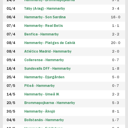
24/3
Hammarby - Brommapojkarna
3 - 1
FUTSAL DAM
01/4
Täby (A-lag) - Hammarby
3 - 4
06/4
Hammarby - Son Sardina
16 - 0
07/4
Hammarby - Real Betis
1 - 1
07/4
Benfica - Hammarby
2 - 2
08/4
Hammarby - Platges de Calvià
20 - 0
08/4
Atlético Madrid - Hammarby
2 - 0
09/4
Collerense - Hammarby
0 - 7
16/4
Sundsvalls DFF - Hammarby
1 - 8
25/4
Hammarby - Djurgården
5 - 0
07/5
Piteå - Hammarby
0 - 7
14/5
Hammarby - Umeå IK
2 - 2
23/5
Brommapojkarna - Hammarby
5 - 3
30/5
Hammarby - Älvsjö
8 - 1
04/6
Bollstanäs - Hammarby
1 - 7