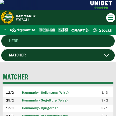
HERR
DAM
MATCHER
HTFF
SPELARE
MATCHER
P19
12/2
Hammarby - Sollentuna (A-lag)
1 - 3
F19
25/2
Hammarby - Segeltorp (A-lag)
3 - 2
FUTSAL HERR
17/3
Hammarby - Djurgården
3 - 1