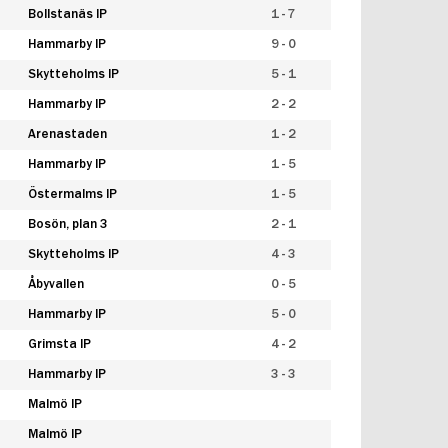
Bollstanäs IP
1 - 7
Hammarby IP
9 - 0
Skytteholms IP
5 - 1
Hammarby IP
2 - 2
Arenastaden
1 - 2
Hammarby IP
1 - 5
Östermalms IP
1 - 5
Bosön, plan 3
2 - 1
Skytteholms IP
4 - 3
Åbyvallen
0 - 5
Hammarby IP
5 - 0
Grimsta IP
4 - 2
Hammarby IP
3 - 3
Malmö IP
Malmö IP