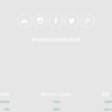
#hammarbyfotboll
tuellt
Matcher / Lagen
BUS
yheter
herr
start
htv
dam
om 