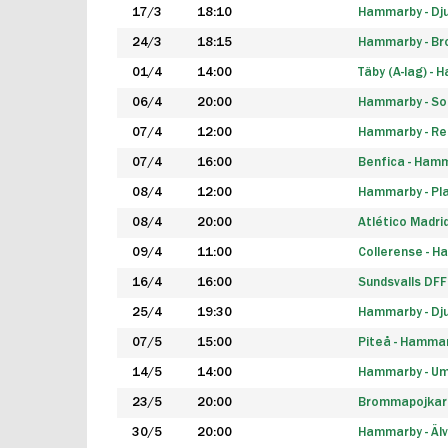
17/3
18:10
Hammarby - Dj
24/3
18:15
Hammarby - B
01/4
14:00
Täby (A-lag) -
06/4
20:00
Hammarby - So
07/4
12:00
Hammarby - Rea
07/4
16:00
Benfica - Ham
08/4
12:00
Hammarby - Pla
08/4
20:00
Atlético Madri
09/4
11:00
Collerense - 
16/4
16:00
Sundsvalls DF
25/4
19:30
Hammarby - Dj
07/5
15:00
Piteå - Hamma
14/5
14:00
Hammarby - Um
23/5
20:00
Brommapojkar
30/5
20:00
Hammarby - Älv