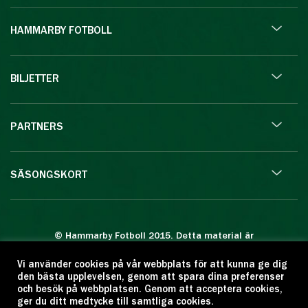
HAMMARBY FOTBOLL
BILJETTER
PARTNERS
SÄSONGSKORT
© Hammarby Fotboll 2015. Detta material är
skyddat enligt lagen om upphovsrätt.
Vi använder cookies på vår webbplats för att kunna ge dig
Eftertryck eller annan kopiering är förbjuden.
den bästa upplevelsen, genom att spara dina preferenser
Citera oss gärna men ange källan:
och besök på webbplatsen. Genom att acceptera cookies,
ger du ditt medtycke till samtliga cookies.
www.hammarbyfotboll.se. Ansvarig utgivare: