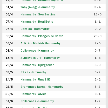
24/3
Hammarby - Brommapojkarna
3 - 1
FUTSAL DAM
01/4
Täby (A-lag) - Hammarby
3 - 4
06/4
Hammarby - Son Sardina
16 - 0
07/4
Hammarby - Real Betis
1 - 1
07/4
Benfica - Hammarby
2 - 2
08/4
Hammarby - Platges de Calvià
20 - 0
08/4
Atlético Madrid - Hammarby
2 - 0
09/4
Collerense - Hammarby
0 - 7
16/4
Sundsvalls DFF - Hammarby
1 - 8
25/4
Hammarby - Djurgården
5 - 0
07/5
Piteå - Hammarby
0 - 7
14/5
Hammarby - Umeå IK
2 - 2
23/5
Brommapojkarna - Hammarby
5 - 3
30/5
Hammarby - Älvsjö
8 - 1
04/6
Bollstanäs - Hammarby
1 - 7