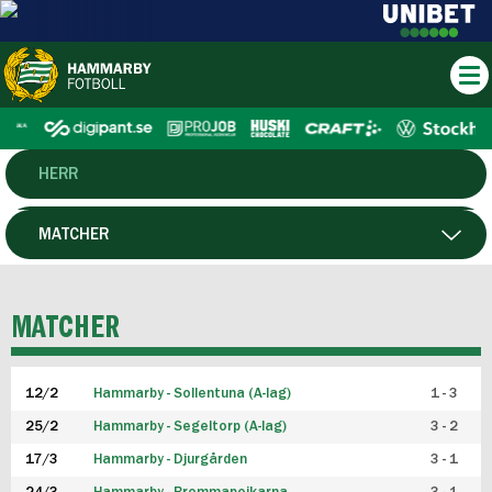
HERR
DAM
MATCHER
HTFF
SPELARE
MATCHER
P19
12/2
Hammarby - Sollentuna (A-lag)
1 - 3
F19
25/2
Hammarby - Segeltorp (A-lag)
3 - 2
FUTSAL HERR
17/3
Hammarby - Djurgården
3 - 1