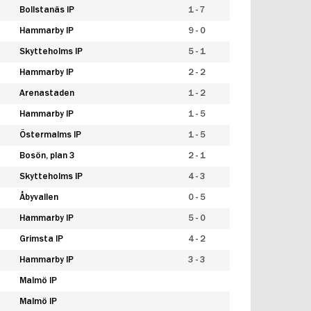
Bollstanäs IP
1 - 7
Hammarby IP
9 - 0
Skytteholms IP
5 - 1
Hammarby IP
2 - 2
Arenastaden
1 - 2
Hammarby IP
1 - 5
Östermalms IP
1 - 5
Bosön, plan 3
2 - 1
Skytteholms IP
4 - 3
Åbyvallen
0 - 5
Hammarby IP
5 - 0
Grimsta IP
4 - 2
Hammarby IP
3 - 3
Malmö IP
Malmö IP