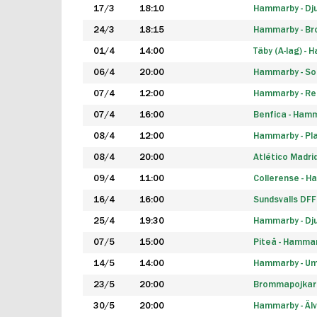
17/3
18:10
Hammarby - Dj
24/3
18:15
Hammarby - B
01/4
14:00
Täby (A-lag) -
06/4
20:00
Hammarby - So
07/4
12:00
Hammarby - Rea
07/4
16:00
Benfica - Ham
08/4
12:00
Hammarby - Pla
08/4
20:00
Atlético Madri
09/4
11:00
Collerense - 
16/4
16:00
Sundsvalls DF
25/4
19:30
Hammarby - Dj
07/5
15:00
Piteå - Hamma
14/5
14:00
Hammarby - Um
23/5
20:00
Brommapojkar
30/5
20:00
Hammarby - Älv