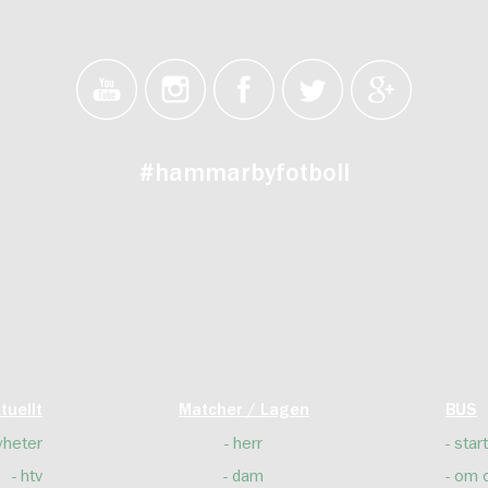
#hammarbyfotboll
tuellt
Matcher / Lagen
BUS
yheter
herr
start
htv
dam
om 