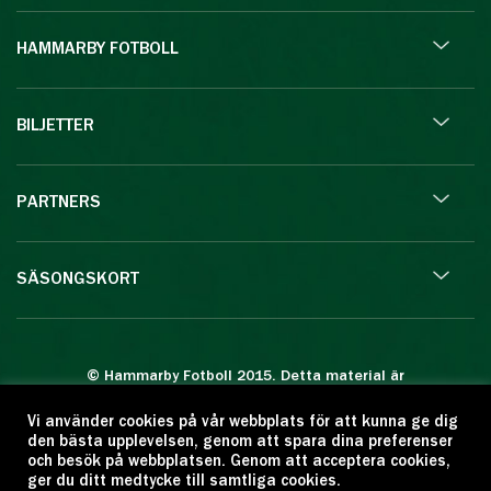
HAMMARBY FOTBOLL
BILJETTER
PARTNERS
SÄSONGSKORT
© Hammarby Fotboll 2015. Detta material är
skyddat enligt lagen om upphovsrätt.
Vi använder cookies på vår webbplats för att kunna ge dig
Eftertryck eller annan kopiering är förbjuden.
den bästa upplevelsen, genom att spara dina preferenser
Citera oss gärna men ange källan:
och besök på webbplatsen. Genom att acceptera cookies,
ger du ditt medtycke till samtliga cookies.
www.hammarbyfotboll.se. Ansvarig utgivare: