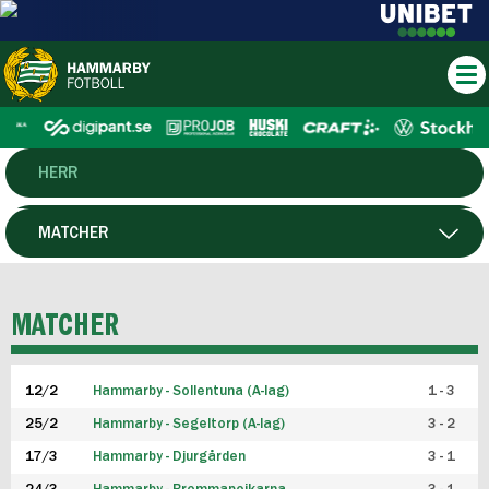
HERR
DAM
MATCHER
HTFF
SPELARE
MATCHER
P19
12/2
Hammarby - Sollentuna (A-lag)
1 - 3
F19
25/2
Hammarby - Segeltorp (A-lag)
3 - 2
FUTSAL HERR
17/3
Hammarby - Djurgården
3 - 1