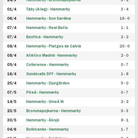
24/3
Hammarby - Brommapojkarna
3 - 1
FUTSAL DAM
01/4
Täby (A-lag) - Hammarby
3 - 4
06/4
Hammarby - Son Sardina
16 - 0
07/4
Hammarby - Real Betis
1 - 1
07/4
Benfica - Hammarby
2 - 2
08/4
Hammarby - Platges de Calvià
20 - 0
08/4
Atlético Madrid - Hammarby
2 - 0
09/4
Collerense - Hammarby
0 - 7
16/4
Sundsvalls DFF - Hammarby
1 - 8
25/4
Hammarby - Djurgården
5 - 0
07/5
Piteå - Hammarby
0 - 7
14/5
Hammarby - Umeå IK
2 - 2
23/5
Brommapojkarna - Hammarby
5 - 3
30/5
Hammarby - Älvsjö
8 - 1
04/6
Bollstanäs - Hammarby
1 - 7