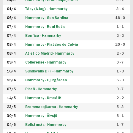
24/3
Hammarby - Brommapojkarna
3 - 1
FUTSAL DAM
01/4
Täby (A-lag) - Hammarby
3 - 4
06/4
Hammarby - Son Sardina
16 - 0
07/4
Hammarby - Real Betis
1 - 1
07/4
Benfica - Hammarby
2 - 2
08/4
Hammarby - Platges de Calvià
20 - 0
08/4
Atlético Madrid - Hammarby
2 - 0
09/4
Collerense - Hammarby
0 - 7
16/4
Sundsvalls DFF - Hammarby
1 - 8
25/4
Hammarby - Djurgården
5 - 0
07/5
Piteå - Hammarby
0 - 7
14/5
Hammarby - Umeå IK
2 - 2
23/5
Brommapojkarna - Hammarby
5 - 3
30/5
Hammarby - Älvsjö
8 - 1
04/6
Bollstanäs - Hammarby
1 - 7