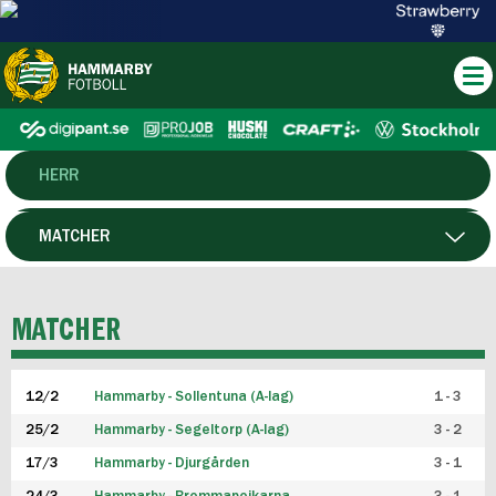
HERR
DAM
MATCHER
HTFF
SPELARE
MATCHER
P19
12/2
Hammarby - Sollentuna (A-lag)
1 - 3
F19
25/2
Hammarby - Segeltorp (A-lag)
3 - 2
FUTSAL HERR
17/3
Hammarby - Djurgården
3 - 1