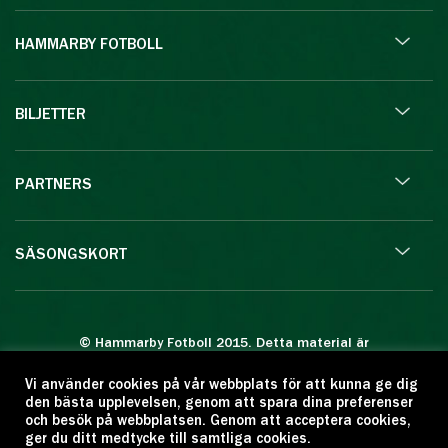
HAMMARBY FOTBOLL
BILJETTER
PARTNERS
SÄSONGSKORT
© Hammarby Fotboll 2015. Detta material är
skyddat enligt lagen om upphovsrätt.
Vi använder cookies på vår webbplats för att kunna ge dig
Eftertryck eller annan kopiering är förbjuden.
den bästa upplevelsen, genom att spara dina preferenser
Citera oss gärna men ange källan:
och besök på webbplatsen. Genom att acceptera cookies,
ger du ditt medtycke till samtliga cookies.
www.hammarbyfotboll.se. Ansvarig utgivare: