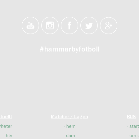
#hammarbyfotboll
tuellt
Matcher / Lagen
BUS
yheter
herr
start
htv
dam
om 