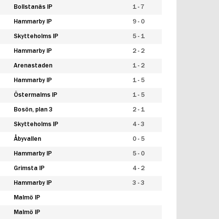
Bollstanäs IP
1 - 7
Hammarby IP
9 - 0
Skytteholms IP
5 - 1
Hammarby IP
2 - 2
Arenastaden
1 - 2
Hammarby IP
1 - 5
Östermalms IP
1 - 5
Bosön, plan 3
2 - 1
Skytteholms IP
4 - 3
Åbyvallen
0 - 5
Hammarby IP
5 - 0
Grimsta IP
4 - 2
Hammarby IP
3 - 3
Malmö IP
Malmö IP