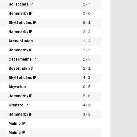
Bollstanäs IP
1 - 7
Hammarby IP
9 - 0
Skytteholms IP
5 - 1
Hammarby IP
2 - 2
Arenastaden
1 - 2
Hammarby IP
1 - 5
Östermalms IP
1 - 5
Bosön, plan 3
2 - 1
Skytteholms IP
4 - 3
Åbyvallen
0 - 5
Hammarby IP
5 - 0
Grimsta IP
4 - 2
Hammarby IP
3 - 3
Malmö IP
Malmö IP