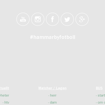
#hammarbyfotboll
tuellt
Matcher / Lagen
BUS
yheter
herr
start
htv
dam
om 