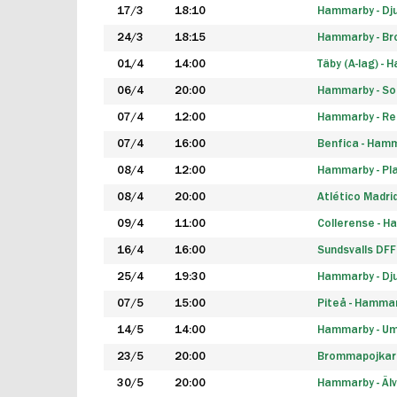
17/3
18:10
Hammarby - Dj
24/3
18:15
Hammarby - B
01/4
14:00
Täby (A-lag) -
06/4
20:00
Hammarby - So
07/4
12:00
Hammarby - Rea
07/4
16:00
Benfica - Ham
08/4
12:00
Hammarby - Pla
08/4
20:00
Atlético Madri
09/4
11:00
Collerense - 
16/4
16:00
Sundsvalls DF
25/4
19:30
Hammarby - Dj
07/5
15:00
Piteå - Hamma
14/5
14:00
Hammarby - Um
23/5
20:00
Brommapojkar
30/5
20:00
Hammarby - Älv