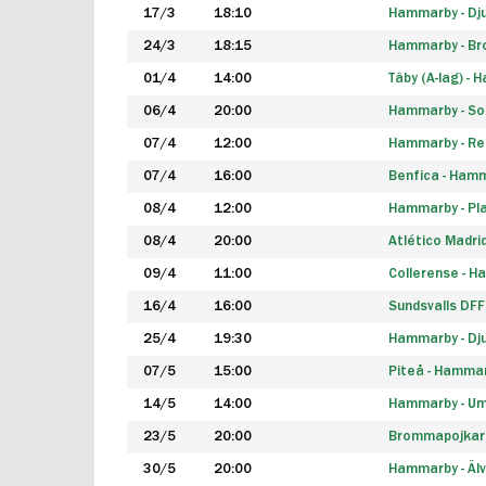
17/3
18:10
Hammarby - Dj
24/3
18:15
Hammarby - B
01/4
14:00
Täby (A-lag) -
06/4
20:00
Hammarby - So
07/4
12:00
Hammarby - Rea
07/4
16:00
Benfica - Ham
08/4
12:00
Hammarby - Pla
08/4
20:00
Atlético Madri
09/4
11:00
Collerense - 
16/4
16:00
Sundsvalls DF
25/4
19:30
Hammarby - Dj
07/5
15:00
Piteå - Hamma
14/5
14:00
Hammarby - Um
23/5
20:00
Brommapojkar
30/5
20:00
Hammarby - Älv