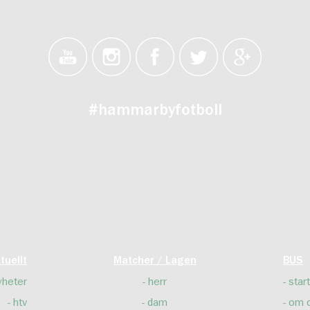
#hammarbyfotboll
tuellt
Matcher / Lagen
BUS
yheter
herr
start
htv
dam
om 