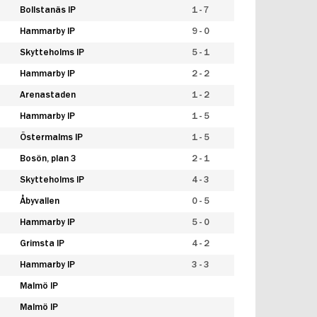
Bollstanäs IP
1 - 7
Hammarby IP
9 - 0
Skytteholms IP
5 - 1
Hammarby IP
2 - 2
Arenastaden
1 - 2
Hammarby IP
1 - 5
Östermalms IP
1 - 5
Bosön, plan 3
2 - 1
Skytteholms IP
4 - 3
Åbyvallen
0 - 5
Hammarby IP
5 - 0
Grimsta IP
4 - 2
Hammarby IP
3 - 3
Malmö IP
Malmö IP