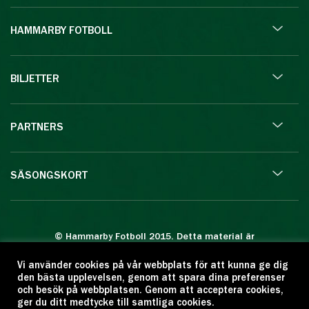
HAMMARBY FOTBOLL
BILJETTER
PARTNERS
SÄSONGSKORT
© Hammarby Fotboll 2015. Detta material är
skyddat enligt lagen om upphovsrätt.
Vi använder cookies på vår webbplats för att kunna ge dig
Eftertryck eller annan kopiering är förbjuden.
den bästa upplevelsen, genom att spara dina preferenser
Citera oss gärna men ange källan:
och besök på webbplatsen. Genom att acceptera cookies,
ger du ditt medtycke till samtliga cookies.
www.hammarbyfotboll.se. Ansvarig utgivare: