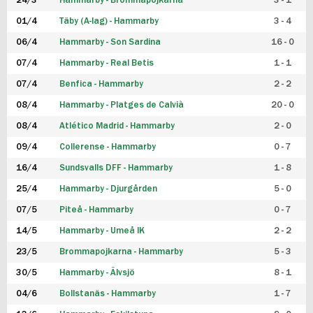
24/3
Hammarby - Brommapojkarna
3 - 1
FUTSAL DAM
01/4
Täby (A-lag) - Hammarby
3 - 4
06/4
Hammarby - Son Sardina
16 - 0
07/4
Hammarby - Real Betis
1 - 1
07/4
Benfica - Hammarby
2 - 2
08/4
Hammarby - Platges de Calvià
20 - 0
08/4
Atlético Madrid - Hammarby
2 - 0
09/4
Collerense - Hammarby
0 - 7
16/4
Sundsvalls DFF - Hammarby
1 - 8
25/4
Hammarby - Djurgården
5 - 0
07/5
Piteå - Hammarby
0 - 7
14/5
Hammarby - Umeå IK
2 - 2
23/5
Brommapojkarna - Hammarby
5 - 3
30/5
Hammarby - Älvsjö
8 - 1
04/6
Bollstanäs - Hammarby
1 - 7