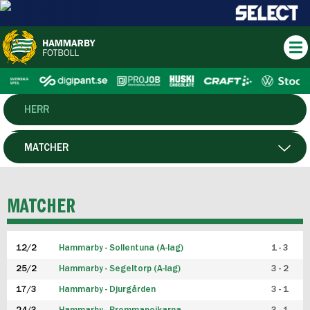
HERR
DAM
MATCHER
HTFF
SPELARE
MATCHER
P19
12/2
Hammarby - Sollentuna (A-lag)
1 - 3
F19
25/2
Hammarby - Segeltorp (A-lag)
3 - 2
FUTSAL HERR
17/3
Hammarby - Djurgården
3 - 1