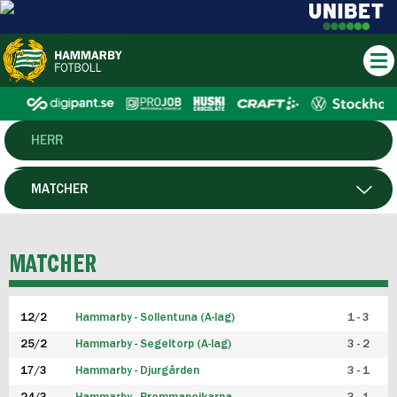
HERR
DAM
MATCHER
HTFF
SPELARE
MATCHER
P19
12/2
Hammarby - Sollentuna (A-lag)
1 - 3
F19
25/2
Hammarby - Segeltorp (A-lag)
3 - 2
FUTSAL HERR
17/3
Hammarby - Djurgården
3 - 1