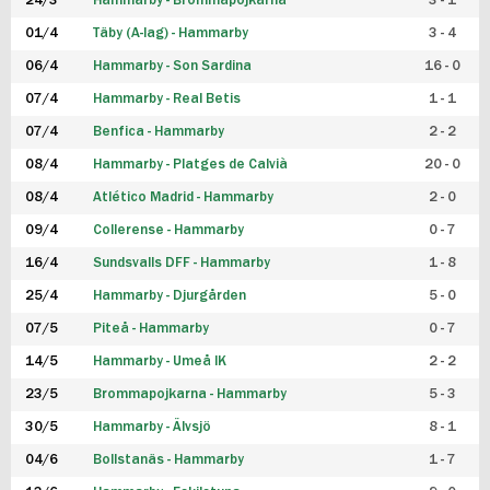
24/3
Hammarby - Brommapojkarna
3 - 1
FUTSAL DAM
01/4
Täby (A-lag) - Hammarby
3 - 4
06/4
Hammarby - Son Sardina
16 - 0
07/4
Hammarby - Real Betis
1 - 1
07/4
Benfica - Hammarby
2 - 2
08/4
Hammarby - Platges de Calvià
20 - 0
08/4
Atlético Madrid - Hammarby
2 - 0
09/4
Collerense - Hammarby
0 - 7
16/4
Sundsvalls DFF - Hammarby
1 - 8
25/4
Hammarby - Djurgården
5 - 0
07/5
Piteå - Hammarby
0 - 7
14/5
Hammarby - Umeå IK
2 - 2
23/5
Brommapojkarna - Hammarby
5 - 3
30/5
Hammarby - Älvsjö
8 - 1
04/6
Bollstanäs - Hammarby
1 - 7