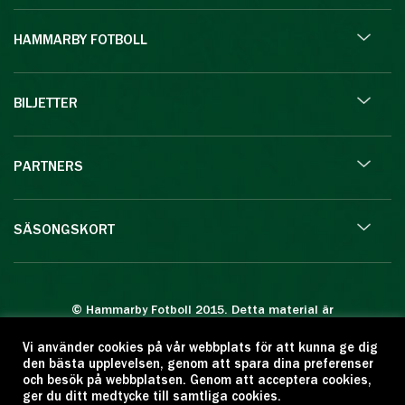
HAMMARBY FOTBOLL
BILJETTER
PARTNERS
SÄSONGSKORT
© Hammarby Fotboll 2015. Detta material är
skyddat enligt lagen om upphovsrätt.
Vi använder cookies på vår webbplats för att kunna ge dig
Eftertryck eller annan kopiering är förbjuden.
den bästa upplevelsen, genom att spara dina preferenser
Citera oss gärna men ange källan:
och besök på webbplatsen. Genom att acceptera cookies,
ger du ditt medtycke till samtliga cookies.
www.hammarbyfotboll.se. Ansvarig utgivare: