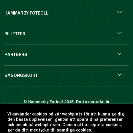
HAMMARBY FOTBOLL
BILJETTER
PARTNERS
SÄSONGSKORT
© Hammarby Fotboll 2015. Detta material är
skyddat enligt lagen om upphovsrätt.
Vi använder cookies på vår webbplats för att kunna ge dig
Eftertryck eller annan kopiering är förbjuden.
den bästa upplevelsen, genom att spara dina preferenser
Citera oss gärna men ange källan:
och besök på webbplatsen. Genom att acceptera cookies,
ger du ditt medtycke till samtliga cookies.
www.hammarbyfotboll.se. Ansvarig utgivare: