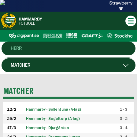
HERR
DAM
MATCHER
HTFF
SPELARE
MATCHER
P19
12/2
Hammarby - Sollentuna (A-lag)
1 - 3
F19
25/2
Hammarby - Segeltorp (A-lag)
3 - 2
FUTSAL HERR
17/3
Hammarby - Djurgården
3 - 1