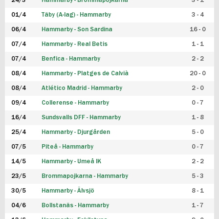
24/3
Hammarby - Brommapojkarna
3 - 1
FUTSAL DAM
01/4
Täby (A-lag) - Hammarby
3 - 4
06/4
Hammarby - Son Sardina
16 - 0
07/4
Hammarby - Real Betis
1 - 1
07/4
Benfica - Hammarby
2 - 2
08/4
Hammarby - Platges de Calvià
20 - 0
08/4
Atlético Madrid - Hammarby
2 - 0
09/4
Collerense - Hammarby
0 - 7
16/4
Sundsvalls DFF - Hammarby
1 - 8
25/4
Hammarby - Djurgården
5 - 0
07/5
Piteå - Hammarby
0 - 7
14/5
Hammarby - Umeå IK
2 - 2
23/5
Brommapojkarna - Hammarby
5 - 3
30/5
Hammarby - Älvsjö
8 - 1
04/6
Bollstanäs - Hammarby
1 - 7