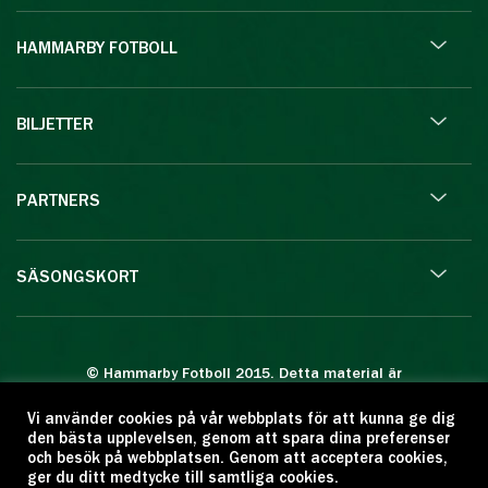
HAMMARBY FOTBOLL
BILJETTER
PARTNERS
SÄSONGSKORT
© Hammarby Fotboll 2015. Detta material är
skyddat enligt lagen om upphovsrätt.
Vi använder cookies på vår webbplats för att kunna ge dig
Eftertryck eller annan kopiering är förbjuden.
den bästa upplevelsen, genom att spara dina preferenser
Citera oss gärna men ange källan:
och besök på webbplatsen. Genom att acceptera cookies,
ger du ditt medtycke till samtliga cookies.
www.hammarbyfotboll.se. Ansvarig utgivare: