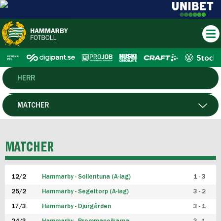
HERR
DAM
MATCHER
HTFF
SPELARE
MATCHER
P19
12/2
Hammarby - Sollentuna (A-lag)
1 - 3
F19
25/2
Hammarby - Segeltorp (A-lag)
3 - 2
FUTSAL HERR
17/3
Hammarby - Djurgården
3 - 1