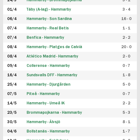
24/3
Hammarby - Brommapojkarna
3 - 1
FUTSAL DAM
01/4
Täby (A-lag) - Hammarby
3 - 4
06/4
Hammarby - Son Sardina
16 - 0
07/4
Hammarby - Real Betis
1 - 1
07/4
Benfica - Hammarby
2 - 2
08/4
Hammarby - Platges de Calvià
20 - 0
08/4
Atlético Madrid - Hammarby
2 - 0
09/4
Collerense - Hammarby
0 - 7
16/4
Sundsvalls DFF - Hammarby
1 - 8
25/4
Hammarby - Djurgården
5 - 0
07/5
Piteå - Hammarby
0 - 7
14/5
Hammarby - Umeå IK
2 - 2
23/5
Brommapojkarna - Hammarby
5 - 3
30/5
Hammarby - Älvsjö
8 - 1
04/6
Bollstanäs - Hammarby
1 - 7