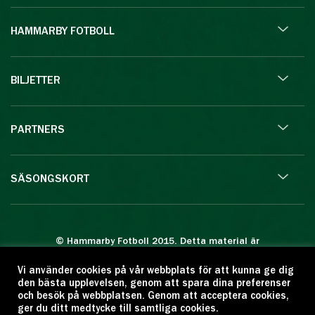
HAMMARBY FOTBOLL
BILJETTER
PARTNERS
SÄSONGSKORT
© Hammarby Fotboll 2015. Detta material är
skyddat enligt lagen om upphovsrätt.
Vi använder cookies på vår webbplats för att kunna ge dig
Eftertryck eller annan kopiering är förbjuden.
den bästa upplevelsen, genom att spara dina preferenser
Citera oss gärna men ange källan:
och besök på webbplatsen. Genom att acceptera cookies,
ger du ditt medtycke till samtliga cookies.
www.hammarbyfotboll.se. Ansvarig utgivare: