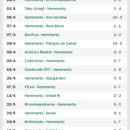
24/3
Hammarby - Brommapojkarna
3 - 1
FUTSAL DAM
01/4
Täby (A-lag) - Hammarby
3 - 4
06/4
Hammarby - Son Sardina
16 - 0
07/4
Hammarby - Real Betis
1 - 1
07/4
Benfica - Hammarby
2 - 2
08/4
Hammarby - Platges de Calvià
20 - 0
08/4
Atlético Madrid - Hammarby
2 - 0
09/4
Collerense - Hammarby
0 - 7
16/4
Sundsvalls DFF - Hammarby
1 - 8
25/4
Hammarby - Djurgården
5 - 0
07/5
Piteå - Hammarby
0 - 7
14/5
Hammarby - Umeå IK
2 - 2
23/5
Brommapojkarna - Hammarby
5 - 3
30/5
Hammarby - Älvsjö
8 - 1
04/6
Bollstanäs - Hammarby
1 - 7