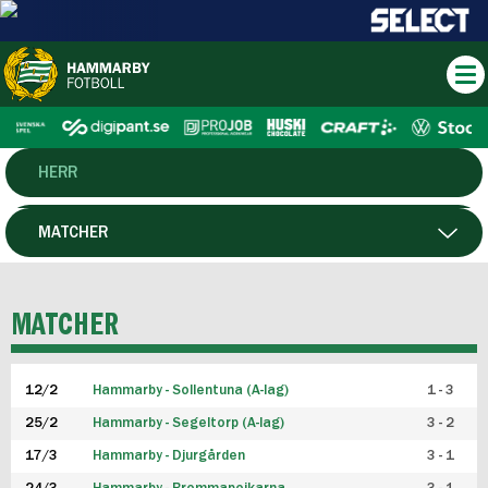
HERR
DAM
MATCHER
HTFF
SPELARE
MATCHER
P19
12/2
Hammarby - Sollentuna (A-lag)
1 - 3
F19
25/2
Hammarby - Segeltorp (A-lag)
3 - 2
FUTSAL HERR
17/3
Hammarby - Djurgården
3 - 1