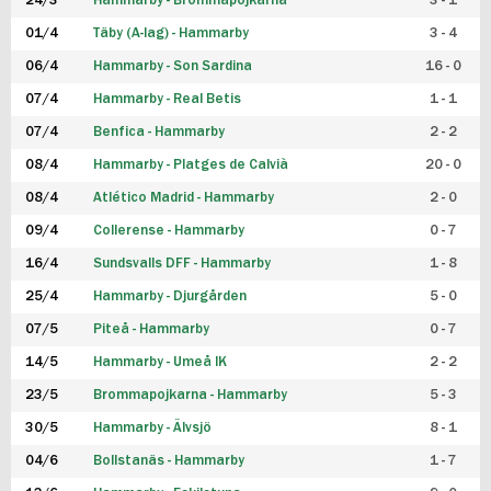
24/3
Hammarby - Brommapojkarna
3 - 1
FUTSAL DAM
01/4
Täby (A-lag) - Hammarby
3 - 4
06/4
Hammarby - Son Sardina
16 - 0
07/4
Hammarby - Real Betis
1 - 1
07/4
Benfica - Hammarby
2 - 2
08/4
Hammarby - Platges de Calvià
20 - 0
08/4
Atlético Madrid - Hammarby
2 - 0
09/4
Collerense - Hammarby
0 - 7
16/4
Sundsvalls DFF - Hammarby
1 - 8
25/4
Hammarby - Djurgården
5 - 0
07/5
Piteå - Hammarby
0 - 7
14/5
Hammarby - Umeå IK
2 - 2
23/5
Brommapojkarna - Hammarby
5 - 3
30/5
Hammarby - Älvsjö
8 - 1
04/6
Bollstanäs - Hammarby
1 - 7