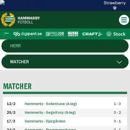
HERR
DAM
MATCHER
HTFF
SPELARE
MATCHER
P19
12/2
Hammarby - Sollentuna (A-lag)
1 - 3
F19
25/2
Hammarby - Segeltorp (A-lag)
3 - 2
FUTSAL HERR
17/3
Hammarby - Djurgården
3 - 1