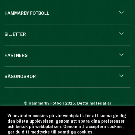
HAMMARBY FOTBOLL
BILJETTER
PARTNERS
SÄSONGSKORT
© Hammarby Fotboll 2015. Detta material är
skyddat enligt lagen om upphovsrätt.
Vi använder cookies på vår webbplats för att kunna ge dig
Eftertryck eller annan kopiering är förbjuden.
den bästa upplevelsen, genom att spara dina preferenser
Citera oss gärna men ange källan:
och besök på webbplatsen. Genom att acceptera cookies,
ger du ditt medtycke till samtliga cookies.
www.hammarbyfotboll.se. Ansvarig utgivare: