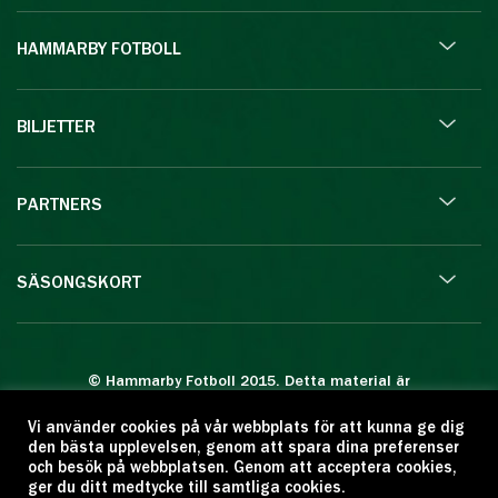
HAMMARBY FOTBOLL
BILJETTER
PARTNERS
SÄSONGSKORT
© Hammarby Fotboll 2015. Detta material är
skyddat enligt lagen om upphovsrätt.
Vi använder cookies på vår webbplats för att kunna ge dig
Eftertryck eller annan kopiering är förbjuden.
den bästa upplevelsen, genom att spara dina preferenser
Citera oss gärna men ange källan:
och besök på webbplatsen. Genom att acceptera cookies,
ger du ditt medtycke till samtliga cookies.
www.hammarbyfotboll.se. Ansvarig utgivare: