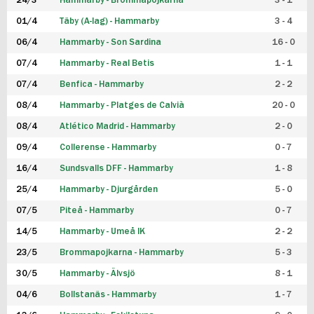
24/3
Hammarby - Brommapojkarna
3 - 1
FUTSAL DAM
01/4
Täby (A-lag) - Hammarby
3 - 4
06/4
Hammarby - Son Sardina
16 - 0
07/4
Hammarby - Real Betis
1 - 1
07/4
Benfica - Hammarby
2 - 2
08/4
Hammarby - Platges de Calvià
20 - 0
08/4
Atlético Madrid - Hammarby
2 - 0
09/4
Collerense - Hammarby
0 - 7
16/4
Sundsvalls DFF - Hammarby
1 - 8
25/4
Hammarby - Djurgården
5 - 0
07/5
Piteå - Hammarby
0 - 7
14/5
Hammarby - Umeå IK
2 - 2
23/5
Brommapojkarna - Hammarby
5 - 3
30/5
Hammarby - Älvsjö
8 - 1
04/6
Bollstanäs - Hammarby
1 - 7