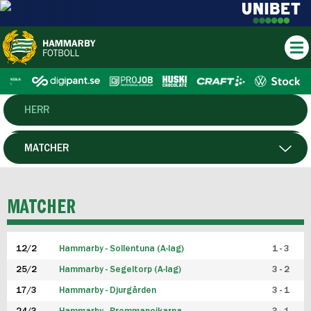
HERR
DAM
MATCHER
HTFF
SPELARE
MATCHER
P19
12/2
Hammarby - Sollentuna (A-lag)
1 - 3
F19
25/2
Hammarby - Segeltorp (A-lag)
3 - 2
FUTSAL HERR
17/3
Hammarby - Djurgården
3 - 1