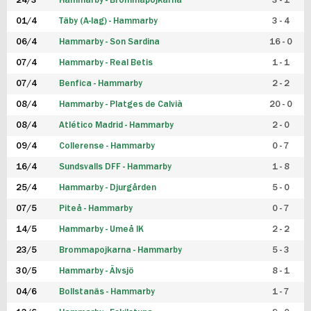
24/3
Hammarby - Brommapojkarna
3 - 1
FUTSAL DAM
01/4
Täby (A-lag) - Hammarby
3 - 4
06/4
Hammarby - Son Sardina
16 - 0
07/4
Hammarby - Real Betis
1 - 1
07/4
Benfica - Hammarby
2 - 2
08/4
Hammarby - Platges de Calvià
20 - 0
08/4
Atlético Madrid - Hammarby
2 - 0
09/4
Collerense - Hammarby
0 - 7
16/4
Sundsvalls DFF - Hammarby
1 - 8
25/4
Hammarby - Djurgården
5 - 0
07/5
Piteå - Hammarby
0 - 7
14/5
Hammarby - Umeå IK
2 - 2
23/5
Brommapojkarna - Hammarby
5 - 3
30/5
Hammarby - Älvsjö
8 - 1
04/6
Bollstanäs - Hammarby
1 - 7