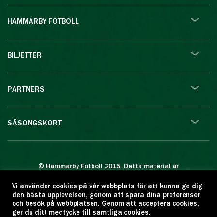
HAMMARBY FOTBOLL
BILJETTER
PARTNERS
SÄSONGSKORT
© Hammarby Fotboll 2015. Detta material är
skyddat enligt lagen om upphovsrätt.
Vi använder cookies på vår webbplats för att kunna ge dig
Eftertryck eller annan kopiering är förbjuden.
den bästa upplevelsen, genom att spara dina preferenser
Citera oss gärna men ange källan:
och besök på webbplatsen. Genom att acceptera cookies,
ger du ditt medtycke till samtliga cookies.
www.hammarbyfotboll.se. Ansvarig utgivare: