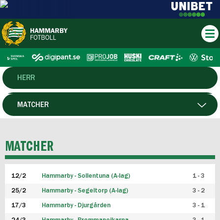
HERR
DAM
MATCHER
HTFF
SPELARE
MATCHER
P19
12/2
Hammarby - Sollentuna (A-lag)
1 - 3
F19
25/2
Hammarby - Segeltorp (A-lag)
3 - 2
FUTSAL HERR
17/3
Hammarby - Djurgården
3 - 1