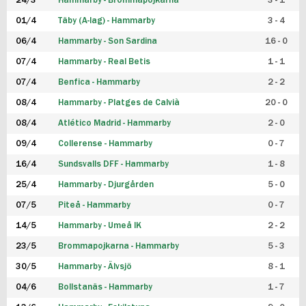
24/3
Hammarby - Brommapojkarna
3 - 1
FUTSAL DAM
01/4
Täby (A-lag) - Hammarby
3 - 4
06/4
Hammarby - Son Sardina
16 - 0
07/4
Hammarby - Real Betis
1 - 1
07/4
Benfica - Hammarby
2 - 2
08/4
Hammarby - Platges de Calvià
20 - 0
08/4
Atlético Madrid - Hammarby
2 - 0
09/4
Collerense - Hammarby
0 - 7
16/4
Sundsvalls DFF - Hammarby
1 - 8
25/4
Hammarby - Djurgården
5 - 0
07/5
Piteå - Hammarby
0 - 7
14/5
Hammarby - Umeå IK
2 - 2
23/5
Brommapojkarna - Hammarby
5 - 3
30/5
Hammarby - Älvsjö
8 - 1
04/6
Bollstanäs - Hammarby
1 - 7