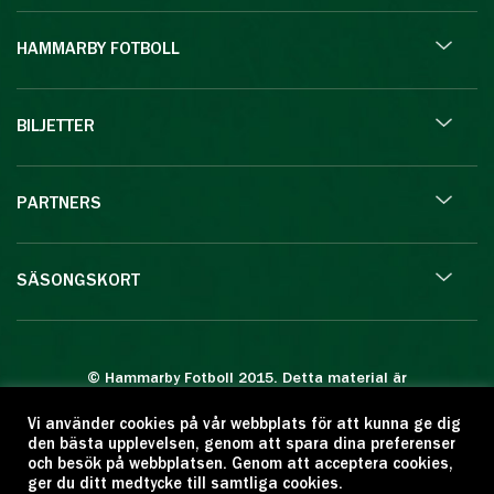
HAMMARBY FOTBOLL
BILJETTER
PARTNERS
SÄSONGSKORT
© Hammarby Fotboll 2015. Detta material är
skyddat enligt lagen om upphovsrätt.
Vi använder cookies på vår webbplats för att kunna ge dig
Eftertryck eller annan kopiering är förbjuden.
den bästa upplevelsen, genom att spara dina preferenser
Citera oss gärna men ange källan:
och besök på webbplatsen. Genom att acceptera cookies,
ger du ditt medtycke till samtliga cookies.
www.hammarbyfotboll.se. Ansvarig utgivare: