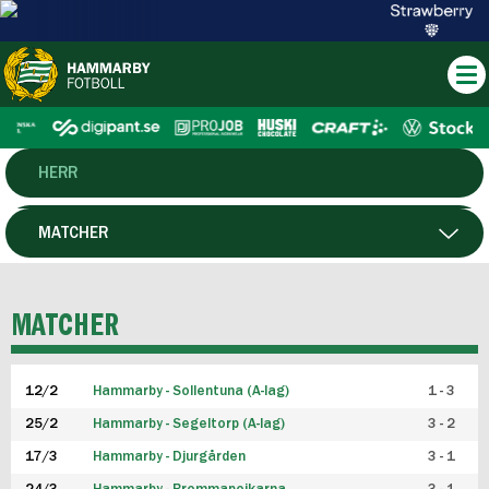
HERR
DAM
MATCHER
HTFF
SPELARE
MATCHER
P19
12/2
Hammarby - Sollentuna (A-lag)
1 - 3
F19
25/2
Hammarby - Segeltorp (A-lag)
3 - 2
FUTSAL HERR
17/3
Hammarby - Djurgården
3 - 1