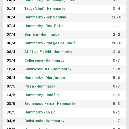
24/3
Hammarby - Brommapojkarna
3 - 1
FUTSAL DAM
01/4
Täby (A-lag) - Hammarby
3 - 4
06/4
Hammarby - Son Sardina
16 - 0
07/4
Hammarby - Real Betis
1 - 1
07/4
Benfica - Hammarby
2 - 2
08/4
Hammarby - Platges de Calvià
20 - 0
08/4
Atlético Madrid - Hammarby
2 - 0
09/4
Collerense - Hammarby
0 - 7
16/4
Sundsvalls DFF - Hammarby
1 - 8
25/4
Hammarby - Djurgården
5 - 0
07/5
Piteå - Hammarby
0 - 7
14/5
Hammarby - Umeå IK
2 - 2
23/5
Brommapojkarna - Hammarby
5 - 3
30/5
Hammarby - Älvsjö
8 - 1
04/6
Bollstanäs - Hammarby
1 - 7