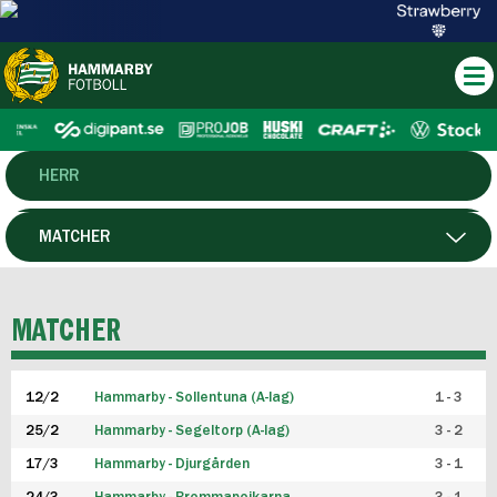
HERR
DAM
MATCHER
HTFF
SPELARE
MATCHER
P19
12/2
Hammarby - Sollentuna (A-lag)
1 - 3
F19
25/2
Hammarby - Segeltorp (A-lag)
3 - 2
FUTSAL HERR
17/3
Hammarby - Djurgården
3 - 1