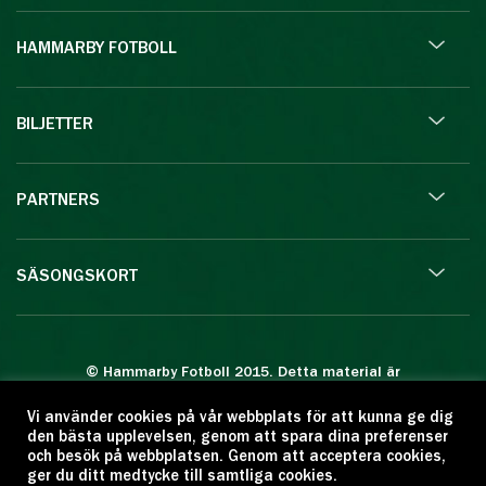
HAMMARBY FOTBOLL
BILJETTER
PARTNERS
SÄSONGSKORT
© Hammarby Fotboll 2015. Detta material är
skyddat enligt lagen om upphovsrätt.
Vi använder cookies på vår webbplats för att kunna ge dig
Eftertryck eller annan kopiering är förbjuden.
den bästa upplevelsen, genom att spara dina preferenser
Citera oss gärna men ange källan:
och besök på webbplatsen. Genom att acceptera cookies,
ger du ditt medtycke till samtliga cookies.
www.hammarbyfotboll.se. Ansvarig utgivare: