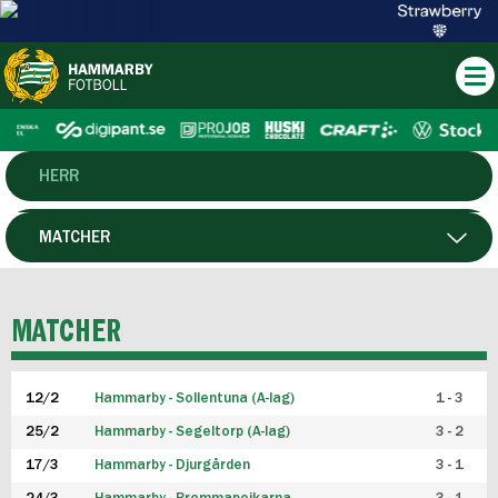
HERR
DAM
MATCHER
HTFF
SPELARE
MATCHER
P19
12/2
Hammarby - Sollentuna (A-lag)
1 - 3
F19
25/2
Hammarby - Segeltorp (A-lag)
3 - 2
FUTSAL HERR
17/3
Hammarby - Djurgården
3 - 1