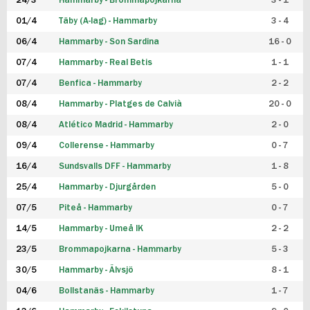
24/3
Hammarby - Brommapojkarna
3 - 1
FUTSAL DAM
01/4
Täby (A-lag) - Hammarby
3 - 4
06/4
Hammarby - Son Sardina
16 - 0
07/4
Hammarby - Real Betis
1 - 1
07/4
Benfica - Hammarby
2 - 2
08/4
Hammarby - Platges de Calvià
20 - 0
08/4
Atlético Madrid - Hammarby
2 - 0
09/4
Collerense - Hammarby
0 - 7
16/4
Sundsvalls DFF - Hammarby
1 - 8
25/4
Hammarby - Djurgården
5 - 0
07/5
Piteå - Hammarby
0 - 7
14/5
Hammarby - Umeå IK
2 - 2
23/5
Brommapojkarna - Hammarby
5 - 3
30/5
Hammarby - Älvsjö
8 - 1
04/6
Bollstanäs - Hammarby
1 - 7