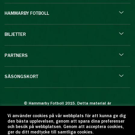
HAMMARBY FOTBOLL
BILJETTER
PARTNERS
SÄSONGSKORT
© Hammarby Fotboll 2015. Detta material är
skyddat enligt lagen om upphovsrätt.
Vi använder cookies på vår webbplats för att kunna ge dig
Eftertryck eller annan kopiering är förbjuden.
den bästa upplevelsen, genom att spara dina preferenser
Citera oss gärna men ange källan:
och besök på webbplatsen. Genom att acceptera cookies,
ger du ditt medtycke till samtliga cookies.
www.hammarbyfotboll.se. Ansvarig utgivare: