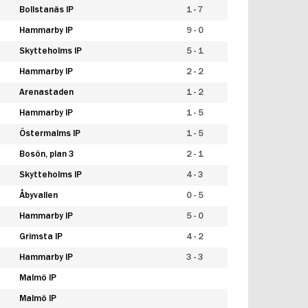
Bollstanäs IP
1 - 7
Hammarby IP
9 - 0
Skytteholms IP
5 - 1
Hammarby IP
2 - 2
Arenastaden
1 - 2
Hammarby IP
1 - 5
Östermalms IP
1 - 5
Bosön, plan 3
2 - 1
Skytteholms IP
4 - 3
Åbyvallen
0 - 5
Hammarby IP
5 - 0
Grimsta IP
4 - 2
Hammarby IP
3 - 3
Malmö IP
Malmö IP