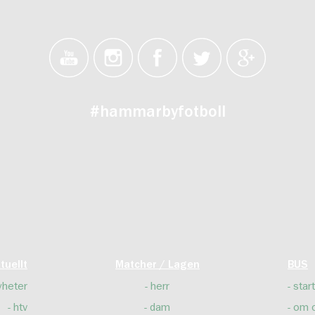
#hammarbyfotboll
tuellt
Matcher / Lagen
BUS
yheter
herr
start
htv
dam
om 