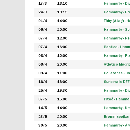
17/3
18:10
Hammarby - Dj
24/3
18:15
Hammarby - B
01/4
14:00
Täby (A-lag) -
06/4
20:00
Hammarby - So
07/4
12:00
Hammarby - Rea
07/4
16:00
Benfica - Ham
08/4
12:00
Hammarby - Pla
08/4
20:00
Atlético Madri
09/4
11:00
Collerense - 
16/4
16:00
Sundsvalls DF
25/4
19:30
Hammarby - Dj
07/5
15:00
Piteå - Hamma
14/5
14:00
Hammarby - Um
23/5
20:00
Brommapojkar
30/5
20:00
Hammarby - Älv