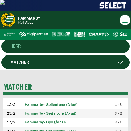
HERR
DAM
MATCHER
HTFF
SPELARE
MATCHER
P19
12/2
Hammarby - Sollentuna (A-lag)
1 - 3
F19
25/2
Hammarby - Segeltorp (A-lag)
3 - 2
FUTSAL HERR
17/3
Hammarby - Djurgården
3 - 1