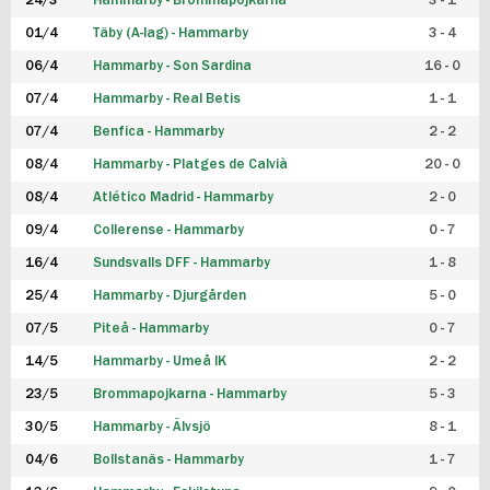
24/3
Hammarby - Brommapojkarna
3 - 1
FUTSAL DAM
01/4
Täby (A-lag) - Hammarby
3 - 4
06/4
Hammarby - Son Sardina
16 - 0
07/4
Hammarby - Real Betis
1 - 1
07/4
Benfica - Hammarby
2 - 2
08/4
Hammarby - Platges de Calvià
20 - 0
08/4
Atlético Madrid - Hammarby
2 - 0
09/4
Collerense - Hammarby
0 - 7
16/4
Sundsvalls DFF - Hammarby
1 - 8
25/4
Hammarby - Djurgården
5 - 0
07/5
Piteå - Hammarby
0 - 7
14/5
Hammarby - Umeå IK
2 - 2
23/5
Brommapojkarna - Hammarby
5 - 3
30/5
Hammarby - Älvsjö
8 - 1
04/6
Bollstanäs - Hammarby
1 - 7