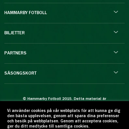
HAMMARBY FOTBOLL
BILJETTER
PARTNERS
SÄSONGSKORT
© Hammarby Fotboll 2015. Detta material är
skyddat enligt lagen om upphovsrätt.
Vi använder cookies på vår webbplats för att kunna ge dig
Eftertryck eller annan kopiering är förbjuden.
den bästa upplevelsen, genom att spara dina preferenser
Citera oss gärna men ange källan:
och besök på webbplatsen. Genom att acceptera cookies,
ger du ditt medtycke till samtliga cookies.
www.hammarbyfotboll.se. Ansvarig utgivare: