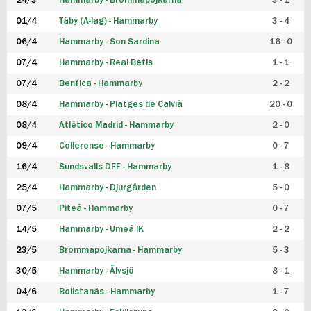
24/3
Hammarby - Brommapojkarna
3 - 1
FUTSAL DAM
01/4
Täby (A-lag) - Hammarby
3 - 4
06/4
Hammarby - Son Sardina
16 - 0
07/4
Hammarby - Real Betis
1 - 1
07/4
Benfica - Hammarby
2 - 2
08/4
Hammarby - Platges de Calvià
20 - 0
08/4
Atlético Madrid - Hammarby
2 - 0
09/4
Collerense - Hammarby
0 - 7
16/4
Sundsvalls DFF - Hammarby
1 - 8
25/4
Hammarby - Djurgården
5 - 0
07/5
Piteå - Hammarby
0 - 7
14/5
Hammarby - Umeå IK
2 - 2
23/5
Brommapojkarna - Hammarby
5 - 3
30/5
Hammarby - Älvsjö
8 - 1
04/6
Bollstanäs - Hammarby
1 - 7