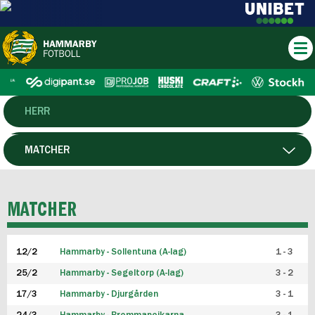
HERR
DAM
MATCHER
HTFF
SPELARE
MATCHER
P19
12/2
Hammarby - Sollentuna (A-lag)
1 - 3
F19
25/2
Hammarby - Segeltorp (A-lag)
3 - 2
FUTSAL HERR
17/3
Hammarby - Djurgården
3 - 1