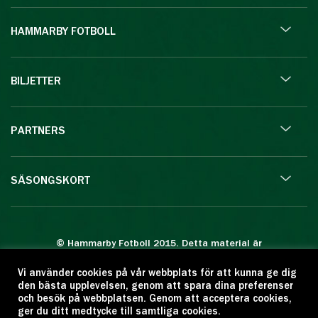
HAMMARBY FOTBOLL
BILJETTER
PARTNERS
SÄSONGSKORT
© Hammarby Fotboll 2015. Detta material är
skyddat enligt lagen om upphovsrätt.
Vi använder cookies på vår webbplats för att kunna ge dig
Eftertryck eller annan kopiering är förbjuden.
den bästa upplevelsen, genom att spara dina preferenser
Citera oss gärna men ange källan:
och besök på webbplatsen. Genom att acceptera cookies,
ger du ditt medtycke till samtliga cookies.
www.hammarbyfotboll.se. Ansvarig utgivare: