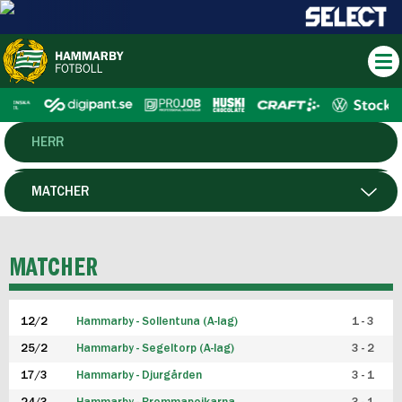
HERR
DAM
MATCHER
HTFF
SPELARE
MATCHER
P19
12/2
Hammarby - Sollentuna (A-lag)
1 - 3
F19
25/2
Hammarby - Segeltorp (A-lag)
3 - 2
FUTSAL HERR
17/3
Hammarby - Djurgården
3 - 1