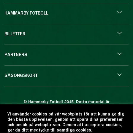
HAMMARBY FOTBOLL
BILJETTER
PARTNERS
SÄSONGSKORT
© Hammarby Fotboll 2015. Detta material är
skyddat enligt lagen om upphovsrätt.
Vi använder cookies på vår webbplats för att kunna ge dig
Eftertryck eller annan kopiering är förbjuden.
den bästa upplevelsen, genom att spara dina preferenser
Citera oss gärna men ange källan:
och besök på webbplatsen. Genom att acceptera cookies,
ger du ditt medtycke till samtliga cookies.
www.hammarbyfotboll.se. Ansvarig utgivare: