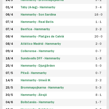
24/3
Hammarby - Brommapojkarna
3 - 1
FUTSAL DAM
01/4
Täby (A-lag) - Hammarby
3 - 4
06/4
Hammarby - Son Sardina
16 - 0
07/4
Hammarby - Real Betis
1 - 1
07/4
Benfica - Hammarby
2 - 2
08/4
Hammarby - Platges de Calvià
20 - 0
08/4
Atlético Madrid - Hammarby
2 - 0
09/4
Collerense - Hammarby
0 - 7
16/4
Sundsvalls DFF - Hammarby
1 - 8
25/4
Hammarby - Djurgården
5 - 0
07/5
Piteå - Hammarby
0 - 7
14/5
Hammarby - Umeå IK
2 - 2
23/5
Brommapojkarna - Hammarby
5 - 3
30/5
Hammarby - Älvsjö
8 - 1
04/6
Bollstanäs - Hammarby
1 - 7