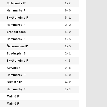
Bollstanäs IP
1 - 7
Hammarby IP
9 - 0
Skytteholms IP
5 - 1
Hammarby IP
2 - 2
Arenastaden
1 - 2
Hammarby IP
1 - 5
Östermalms IP
1 - 5
Bosön, plan 3
2 - 1
Skytteholms IP
4 - 3
Åbyvallen
0 - 5
Hammarby IP
5 - 0
Grimsta IP
4 - 2
Hammarby IP
3 - 3
Malmö IP
Malmö IP