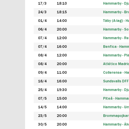
17/3
18:10
Hammarby - Dj
24/3
18:15
Hammarby - B
01/4
14:00
Täby (A-lag) -
06/4
20:00
Hammarby - So
07/4
12:00
Hammarby - Rea
07/4
16:00
Benfica - Ham
08/4
12:00
Hammarby - Pla
08/4
20:00
Atlético Madri
09/4
11:00
Collerense - 
16/4
16:00
Sundsvalls DF
25/4
19:30
Hammarby - Dj
07/5
15:00
Piteå - Hamma
14/5
14:00
Hammarby - Um
23/5
20:00
Brommapojkar
30/5
20:00
Hammarby - Älv