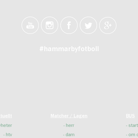
#hammarbyfotboll
tuellt
Matcher / Lagen
BUS
yheter
herr
start
htv
dam
om 