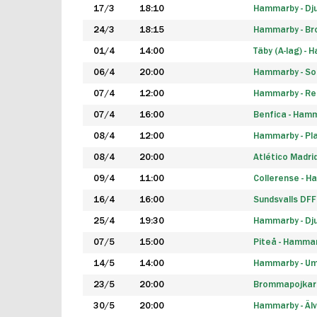
17/3
18:10
Hammarby - Dj
24/3
18:15
Hammarby - B
01/4
14:00
Täby (A-lag) -
06/4
20:00
Hammarby - So
07/4
12:00
Hammarby - Rea
07/4
16:00
Benfica - Ham
08/4
12:00
Hammarby - Pla
08/4
20:00
Atlético Madri
09/4
11:00
Collerense - 
16/4
16:00
Sundsvalls DF
25/4
19:30
Hammarby - Dj
07/5
15:00
Piteå - Hamma
14/5
14:00
Hammarby - Um
23/5
20:00
Brommapojkar
30/5
20:00
Hammarby - Älv