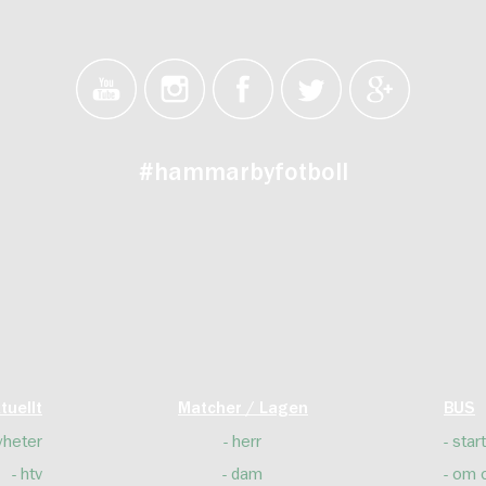
#hammarbyfotboll
tuellt
Matcher / Lagen
BUS
yheter
herr
start
htv
dam
om 