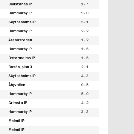
Bollstanäs IP
1 - 7
Hammarby IP
9 - 0
Skytteholms IP
5 - 1
Hammarby IP
2 - 2
Arenastaden
1 - 2
Hammarby IP
1 - 5
Östermalms IP
1 - 5
Bosön, plan 3
2 - 1
Skytteholms IP
4 - 3
Åbyvallen
0 - 5
Hammarby IP
5 - 0
Grimsta IP
4 - 2
Hammarby IP
3 - 3
Malmö IP
Malmö IP