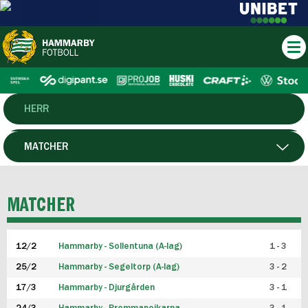
HERR
DAM
MATCHER
HTFF
SPELARE
MATCHER
P19
12/2
Hammarby - Sollentuna (A-lag)
1 - 3
F19
25/2
Hammarby - Segeltorp (A-lag)
3 - 2
FUTSAL HERR
17/3
Hammarby - Djurgården
3 - 1