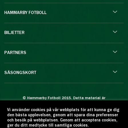
HAMMARBY FOTBOLL
BILJETTER
PARTNERS
SÄSONGSKORT
© Hammarby Fotboll 2015. Detta material är
skyddat enligt lagen om upphovsrätt.
Vi använder cookies på vår webbplats för att kunna ge dig
Eftertryck eller annan kopiering är förbjuden.
den bästa upplevelsen, genom att spara dina preferenser
Citera oss gärna men ange källan:
och besök på webbplatsen. Genom att acceptera cookies,
ger du ditt medtycke till samtliga cookies.
www.hammarbyfotboll.se. Ansvarig utgivare: