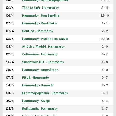
24/3
Hammarby - Brommapojkarna
3 - 1
FUTSAL DAM
01/4
Täby (A-lag) - Hammarby
3 - 4
06/4
Hammarby - Son Sardina
16 - 0
07/4
Hammarby - Real Betis
1 - 1
07/4
Benfica - Hammarby
2 - 2
08/4
Hammarby - Platges de Calvià
20 - 0
08/4
Atlético Madrid - Hammarby
2 - 0
09/4
Collerense - Hammarby
0 - 7
16/4
Sundsvalls DFF - Hammarby
1 - 8
25/4
Hammarby - Djurgården
5 - 0
07/5
Piteå - Hammarby
0 - 7
14/5
Hammarby - Umeå IK
2 - 2
23/5
Brommapojkarna - Hammarby
5 - 3
30/5
Hammarby - Älvsjö
8 - 1
04/6
Bollstanäs - Hammarby
1 - 7