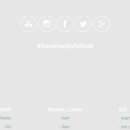
#hammarbyfotboll
tuellt
Matcher / Lagen
BUS
yheter
herr
start
htv
dam
om 