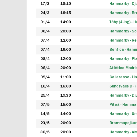
17/3
18:10
Hammarby - Dj
24/3
18:15
Hammarby - B
01/4
14:00
Täby (A-lag) -
06/4
20:00
Hammarby - So
07/4
12:00
Hammarby - Rea
07/4
16:00
Benfica - Ham
08/4
12:00
Hammarby - Pla
08/4
20:00
Atlético Madri
09/4
11:00
Collerense - 
16/4
16:00
Sundsvalls DF
25/4
19:30
Hammarby - Dj
07/5
15:00
Piteå - Hamma
14/5
14:00
Hammarby - Um
23/5
20:00
Brommapojkar
30/5
20:00
Hammarby - Älv