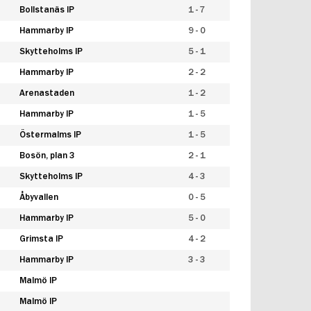
Bollstanäs IP
1 - 7
Hammarby IP
9 - 0
Skytteholms IP
5 - 1
Hammarby IP
2 - 2
Arenastaden
1 - 2
Hammarby IP
1 - 5
Östermalms IP
1 - 5
Bosön, plan 3
2 - 1
Skytteholms IP
4 - 3
Åbyvallen
0 - 5
Hammarby IP
5 - 0
Grimsta IP
4 - 2
Hammarby IP
3 - 3
Malmö IP
Malmö IP