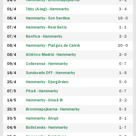
24/3
Hammarby - Brommapojkarna
3 - 1
FUTSAL DAM
01/4
Täby (A-lag) - Hammarby
3 - 4
06/4
Hammarby - Son Sardina
16 - 0
07/4
Hammarby - Real Betis
1 - 1
07/4
Benfica - Hammarby
2 - 2
08/4
Hammarby - Platges de Calvià
20 - 0
08/4
Atlético Madrid - Hammarby
2 - 0
09/4
Collerense - Hammarby
0 - 7
16/4
Sundsvalls DFF - Hammarby
1 - 8
25/4
Hammarby - Djurgården
5 - 0
07/5
Piteå - Hammarby
0 - 7
14/5
Hammarby - Umeå IK
2 - 2
23/5
Brommapojkarna - Hammarby
5 - 3
30/5
Hammarby - Älvsjö
8 - 1
04/6
Bollstanäs - Hammarby
1 - 7