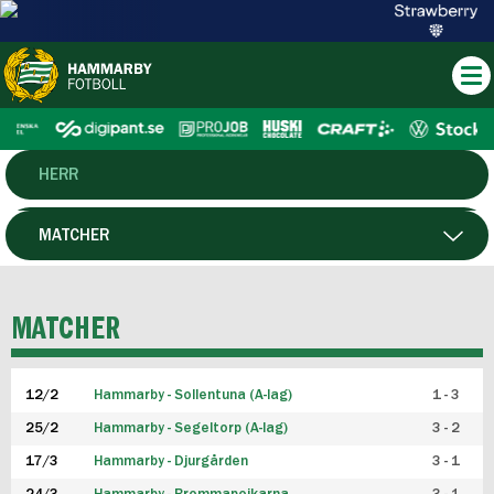
HERR
DAM
MATCHER
HTFF
SPELARE
MATCHER
P19
12/2
Hammarby - Sollentuna (A-lag)
1 - 3
F19
25/2
Hammarby - Segeltorp (A-lag)
3 - 2
FUTSAL HERR
17/3
Hammarby - Djurgården
3 - 1