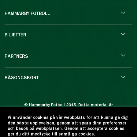
HAMMARBY FOTBOLL
BILJETTER
PARTNERS
SÄSONGSKORT
© Hammarby Fotboll 2015. Detta material är
skyddat enligt lagen om upphovsrätt.
Vi använder cookies på vår webbplats för att kunna ge dig
Eftertryck eller annan kopiering är förbjuden.
den bästa upplevelsen, genom att spara dina preferenser
Citera oss gärna men ange källan:
och besök på webbplatsen. Genom att acceptera cookies,
ger du ditt medtycke till samtliga cookies.
www.hammarbyfotboll.se. Ansvarig utgivare: