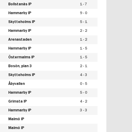
Bollstanäs IP
1 - 7
Hammarby IP
9 - 0
Skytteholms IP
5 - 1
Hammarby IP
2 - 2
Arenastaden
1 - 2
Hammarby IP
1 - 5
Östermalms IP
1 - 5
Bosön, plan 3
2 - 1
Skytteholms IP
4 - 3
Åbyvallen
0 - 5
Hammarby IP
5 - 0
Grimsta IP
4 - 2
Hammarby IP
3 - 3
Malmö IP
Malmö IP