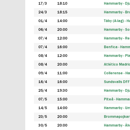
17/3
18:10
Hammarby - Dj
24/3
18:15
Hammarby - B
01/4
14:00
Täby (A-lag) -
06/4
20:00
Hammarby - So
07/4
12:00
Hammarby - Rea
07/4
16:00
Benfica - Ham
08/4
12:00
Hammarby - Pla
08/4
20:00
Atlético Madri
09/4
11:00
Collerense - 
16/4
16:00
Sundsvalls DF
25/4
19:30
Hammarby - Dj
07/5
15:00
Piteå - Hamma
14/5
14:00
Hammarby - Um
23/5
20:00
Brommapojkar
30/5
20:00
Hammarby - Älv