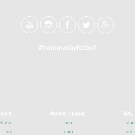
#hammarbyfotboll
tuellt
Matcher / Lagen
BUS
yheter
herr
start
htv
dam
om 