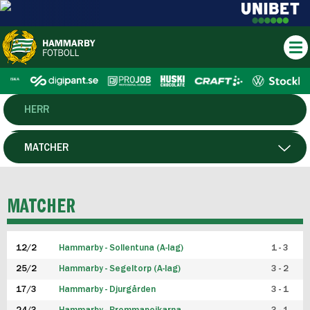
HERR
DAM
MATCHER
HTFF
SPELARE
MATCHER
P19
12/2
Hammarby - Sollentuna (A-lag)
1 - 3
F19
25/2
Hammarby - Segeltorp (A-lag)
3 - 2
FUTSAL HERR
17/3
Hammarby - Djurgården
3 - 1