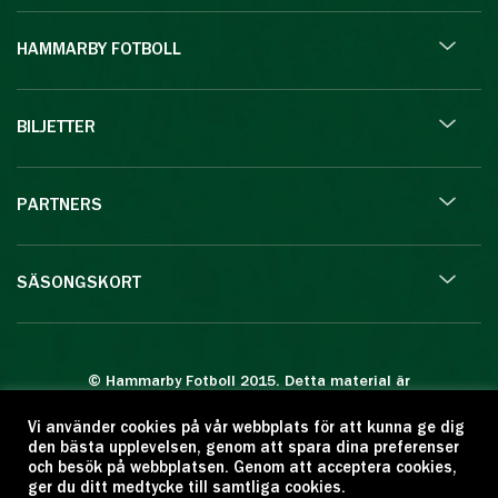
HAMMARBY FOTBOLL
BILJETTER
PARTNERS
SÄSONGSKORT
© Hammarby Fotboll 2015. Detta material är
skyddat enligt lagen om upphovsrätt.
Vi använder cookies på vår webbplats för att kunna ge dig
Eftertryck eller annan kopiering är förbjuden.
den bästa upplevelsen, genom att spara dina preferenser
Citera oss gärna men ange källan:
och besök på webbplatsen. Genom att acceptera cookies,
ger du ditt medtycke till samtliga cookies.
www.hammarbyfotboll.se. Ansvarig utgivare: