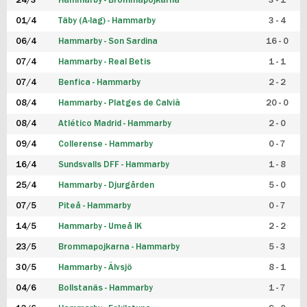
24/3
Hammarby - Brommapojkarna
3 - 1
FUTSAL DAM
01/4
Täby (A-lag) - Hammarby
3 - 4
06/4
Hammarby - Son Sardina
16 - 0
07/4
Hammarby - Real Betis
1 - 1
07/4
Benfica - Hammarby
2 - 2
08/4
Hammarby - Platges de Calvià
20 - 0
08/4
Atlético Madrid - Hammarby
2 - 0
09/4
Collerense - Hammarby
0 - 7
16/4
Sundsvalls DFF - Hammarby
1 - 8
25/4
Hammarby - Djurgården
5 - 0
07/5
Piteå - Hammarby
0 - 7
14/5
Hammarby - Umeå IK
2 - 2
23/5
Brommapojkarna - Hammarby
5 - 3
30/5
Hammarby - Älvsjö
8 - 1
04/6
Bollstanäs - Hammarby
1 - 7