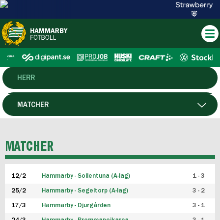
HERR
DAM
MATCHER
HTFF
SPELARE
MATCHER
P19
12/2
Hammarby - Sollentuna (A-lag)
1 - 3
F19
25/2
Hammarby - Segeltorp (A-lag)
3 - 2
FUTSAL HERR
17/3
Hammarby - Djurgården
3 - 1