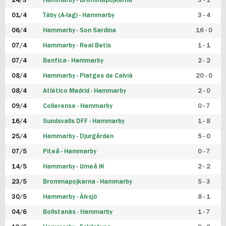
24/3
Hammarby - Brommapojkarna
3 - 1
FUTSAL DAM
01/4
Täby (A-lag) - Hammarby
3 - 4
06/4
Hammarby - Son Sardina
16 - 0
07/4
Hammarby - Real Betis
1 - 1
07/4
Benfica - Hammarby
2 - 2
08/4
Hammarby - Platges de Calvià
20 - 0
08/4
Atlético Madrid - Hammarby
2 - 0
09/4
Collerense - Hammarby
0 - 7
16/4
Sundsvalls DFF - Hammarby
1 - 8
25/4
Hammarby - Djurgården
5 - 0
07/5
Piteå - Hammarby
0 - 7
14/5
Hammarby - Umeå IK
2 - 2
23/5
Brommapojkarna - Hammarby
5 - 3
30/5
Hammarby - Älvsjö
8 - 1
04/6
Bollstanäs - Hammarby
1 - 7