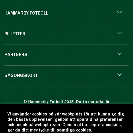
HAMMARBY FOTBOLL
BILJETTER
PARTNERS
SÄSONGSKORT
© Hammarby Fotboll 2015. Detta material är
skyddat enligt lagen om upphovsrätt.
Vi använder cookies på vår webbplats för att kunna ge dig
Eftertryck eller annan kopiering är förbjuden.
den bästa upplevelsen, genom att spara dina preferenser
Citera oss gärna men ange källan:
och besök på webbplatsen. Genom att acceptera cookies,
ger du ditt medtycke till samtliga cookies.
www.hammarbyfotboll.se. Ansvarig utgivare: