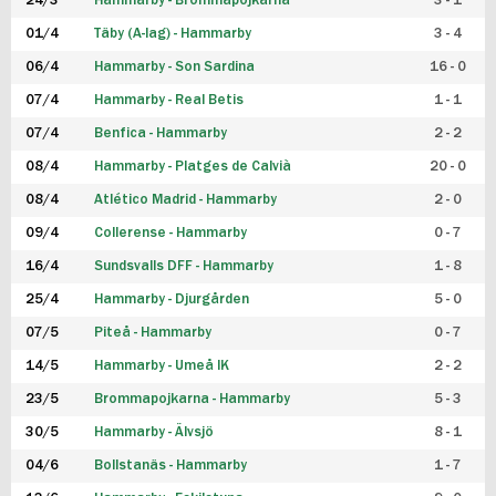
24/3
Hammarby - Brommapojkarna
3 - 1
FUTSAL DAM
01/4
Täby (A-lag) - Hammarby
3 - 4
06/4
Hammarby - Son Sardina
16 - 0
07/4
Hammarby - Real Betis
1 - 1
07/4
Benfica - Hammarby
2 - 2
08/4
Hammarby - Platges de Calvià
20 - 0
08/4
Atlético Madrid - Hammarby
2 - 0
09/4
Collerense - Hammarby
0 - 7
16/4
Sundsvalls DFF - Hammarby
1 - 8
25/4
Hammarby - Djurgården
5 - 0
07/5
Piteå - Hammarby
0 - 7
14/5
Hammarby - Umeå IK
2 - 2
23/5
Brommapojkarna - Hammarby
5 - 3
30/5
Hammarby - Älvsjö
8 - 1
04/6
Bollstanäs - Hammarby
1 - 7