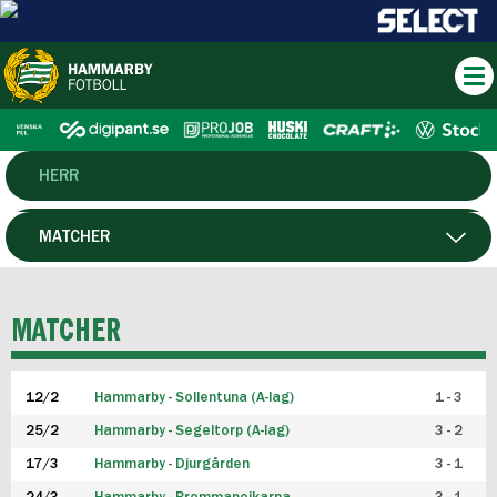
HERR
DAM
MATCHER
HTFF
SPELARE
MATCHER
P19
12/2
Hammarby - Sollentuna (A-lag)
1 - 3
F19
25/2
Hammarby - Segeltorp (A-lag)
3 - 2
FUTSAL HERR
17/3
Hammarby - Djurgården
3 - 1