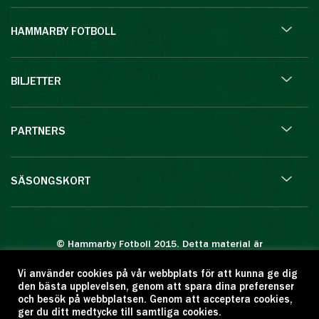
HAMMARBY FOTBOLL
BILJETTER
PARTNERS
SÄSONGSKORT
© Hammarby Fotboll 2015. Detta material är
skyddat enligt lagen om upphovsrätt.
Vi använder cookies på vår webbplats för att kunna ge dig
Eftertryck eller annan kopiering är förbjuden.
den bästa upplevelsen, genom att spara dina preferenser
Citera oss gärna men ange källan:
och besök på webbplatsen. Genom att acceptera cookies,
ger du ditt medtycke till samtliga cookies.
www.hammarbyfotboll.se. Ansvarig utgivare: