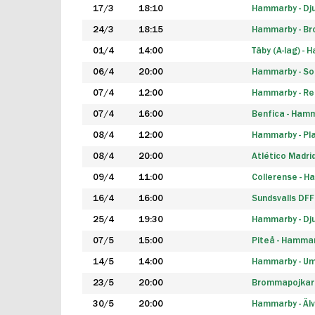
17/3
18:10
Hammarby - Dj
24/3
18:15
Hammarby - B
01/4
14:00
Täby (A-lag) -
06/4
20:00
Hammarby - So
07/4
12:00
Hammarby - Rea
07/4
16:00
Benfica - Ham
08/4
12:00
Hammarby - Pla
08/4
20:00
Atlético Madri
09/4
11:00
Collerense - 
16/4
16:00
Sundsvalls DF
25/4
19:30
Hammarby - Dj
07/5
15:00
Piteå - Hamma
14/5
14:00
Hammarby - Um
23/5
20:00
Brommapojkar
30/5
20:00
Hammarby - Älv