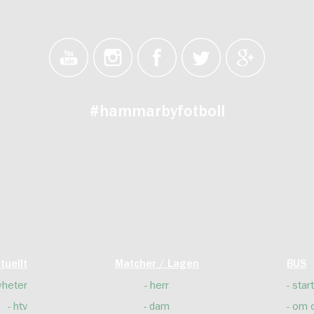
#hammarbyfotboll
tuellt
Matcher / Lagen
BUS
yheter
herr
start
htv
dam
om 