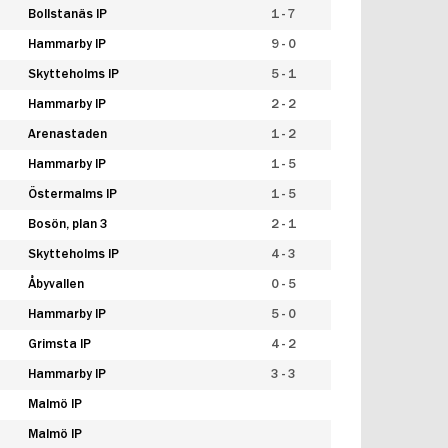
Bollstanäs IP
1 - 7
Hammarby IP
9 - 0
Skytteholms IP
5 - 1
Hammarby IP
2 - 2
Arenastaden
1 - 2
Hammarby IP
1 - 5
Östermalms IP
1 - 5
Bosön, plan 3
2 - 1
Skytteholms IP
4 - 3
Åbyvallen
0 - 5
Hammarby IP
5 - 0
Grimsta IP
4 - 2
Hammarby IP
3 - 3
Malmö IP
Malmö IP