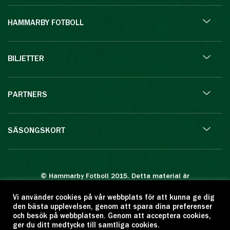
HAMMARBY FOTBOLL
BILJETTER
PARTNERS
SÄSONGSKORT
© Hammarby Fotboll 2015. Detta material är
skyddat enligt lagen om upphovsrätt.
Vi använder cookies på vår webbplats för att kunna ge dig
Eftertryck eller annan kopiering är förbjuden.
den bästa upplevelsen, genom att spara dina preferenser
Citera oss gärna men ange källan:
och besök på webbplatsen. Genom att acceptera cookies,
ger du ditt medtycke till samtliga cookies.
www.hammarbyfotboll.se. Ansvarig utgivare: