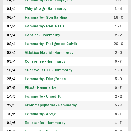
24/3
Hammarby - Brommapojkarna
3 - 1
FUTSAL DAM
01/4
Täby (A-lag) - Hammarby
3 - 4
06/4
Hammarby - Son Sardina
16 - 0
07/4
Hammarby - Real Betis
1 - 1
07/4
Benfica - Hammarby
2 - 2
08/4
Hammarby - Platges de Calvià
20 - 0
08/4
Atlético Madrid - Hammarby
2 - 0
09/4
Collerense - Hammarby
0 - 7
16/4
Sundsvalls DFF - Hammarby
1 - 8
25/4
Hammarby - Djurgården
5 - 0
07/5
Piteå - Hammarby
0 - 7
14/5
Hammarby - Umeå IK
2 - 2
23/5
Brommapojkarna - Hammarby
5 - 3
30/5
Hammarby - Älvsjö
8 - 1
04/6
Bollstanäs - Hammarby
1 - 7