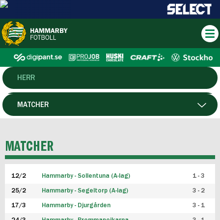
HERR
DAM
MATCHER
HTFF
SPELARE
MATCHER
P19
12/2
Hammarby - Sollentuna (A-lag)
1 - 3
F19
25/2
Hammarby - Segeltorp (A-lag)
3 - 2
FUTSAL HERR
17/3
Hammarby - Djurgården
3 - 1