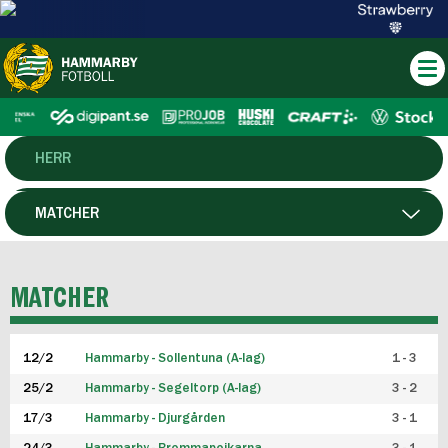
HERR
DAM
MATCHER
HTFF
SPELARE
MATCHER
P19
12/2
Hammarby - Sollentuna (A-lag)
1 - 3
F19
25/2
Hammarby - Segeltorp (A-lag)
3 - 2
FUTSAL HERR
17/3
Hammarby - Djurgården
3 - 1