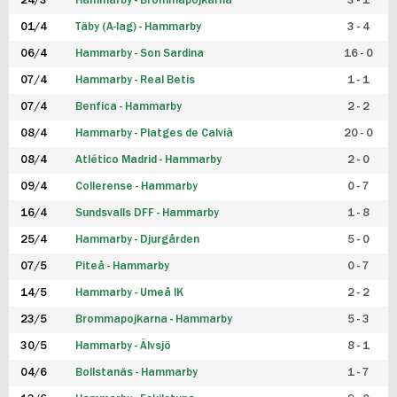
24/3
Hammarby - Brommapojkarna
3 - 1
FUTSAL DAM
01/4
Täby (A-lag) - Hammarby
3 - 4
06/4
Hammarby - Son Sardina
16 - 0
07/4
Hammarby - Real Betis
1 - 1
07/4
Benfica - Hammarby
2 - 2
08/4
Hammarby - Platges de Calvià
20 - 0
08/4
Atlético Madrid - Hammarby
2 - 0
09/4
Collerense - Hammarby
0 - 7
16/4
Sundsvalls DFF - Hammarby
1 - 8
25/4
Hammarby - Djurgården
5 - 0
07/5
Piteå - Hammarby
0 - 7
14/5
Hammarby - Umeå IK
2 - 2
23/5
Brommapojkarna - Hammarby
5 - 3
30/5
Hammarby - Älvsjö
8 - 1
04/6
Bollstanäs - Hammarby
1 - 7