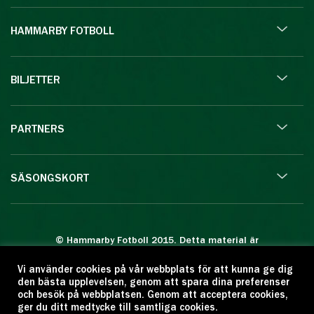
HAMMARBY FOTBOLL
BILJETTER
PARTNERS
SÄSONGSKORT
© Hammarby Fotboll 2015. Detta material är
skyddat enligt lagen om upphovsrätt.
Vi använder cookies på vår webbplats för att kunna ge dig
Eftertryck eller annan kopiering är förbjuden.
den bästa upplevelsen, genom att spara dina preferenser
Citera oss gärna men ange källan:
och besök på webbplatsen. Genom att acceptera cookies,
ger du ditt medtycke till samtliga cookies.
www.hammarbyfotboll.se. Ansvarig utgivare: