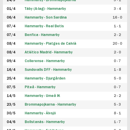
24/3
Hammarby - Brommapojkarna
3 - 1
FUTSAL DAM
01/4
Täby (A-lag) - Hammarby
3 - 4
06/4
Hammarby - Son Sardina
16 - 0
07/4
Hammarby - Real Betis
1 - 1
07/4
Benfica - Hammarby
2 - 2
08/4
Hammarby - Platges de Calvià
20 - 0
08/4
Atlético Madrid - Hammarby
2 - 0
09/4
Collerense - Hammarby
0 - 7
16/4
Sundsvalls DFF - Hammarby
1 - 8
25/4
Hammarby - Djurgården
5 - 0
07/5
Piteå - Hammarby
0 - 7
14/5
Hammarby - Umeå IK
2 - 2
23/5
Brommapojkarna - Hammarby
5 - 3
30/5
Hammarby - Älvsjö
8 - 1
04/6
Bollstanäs - Hammarby
1 - 7