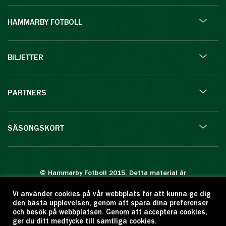
HAMMARBY FOTBOLL
BILJETTER
PARTNERS
SÄSONGSKORT
© Hammarby Fotboll 2015. Detta material är
skyddat enligt lagen om upphovsrätt.
Vi använder cookies på vår webbplats för att kunna ge dig
Eftertryck eller annan kopiering är förbjuden.
den bästa upplevelsen, genom att spara dina preferenser
Citera oss gärna men ange källan:
och besök på webbplatsen. Genom att acceptera cookies,
ger du ditt medtycke till samtliga cookies.
www.hammarbyfotboll.se. Ansvarig utgivare: