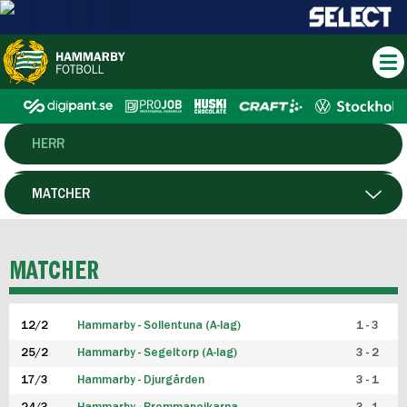
HERR
DAM
MATCHER
HTFF
SPELARE
MATCHER
P19
12/2
Hammarby - Sollentuna (A-lag)
1 - 3
F19
25/2
Hammarby - Segeltorp (A-lag)
3 - 2
FUTSAL HERR
17/3
Hammarby - Djurgården
3 - 1