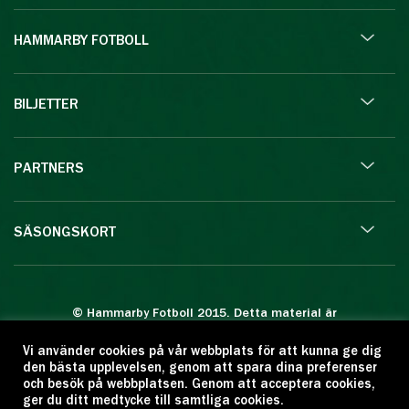
HAMMARBY FOTBOLL
BILJETTER
PARTNERS
SÄSONGSKORT
© Hammarby Fotboll 2015. Detta material är
skyddat enligt lagen om upphovsrätt.
Vi använder cookies på vår webbplats för att kunna ge dig
Eftertryck eller annan kopiering är förbjuden.
den bästa upplevelsen, genom att spara dina preferenser
Citera oss gärna men ange källan:
och besök på webbplatsen. Genom att acceptera cookies,
ger du ditt medtycke till samtliga cookies.
www.hammarbyfotboll.se. Ansvarig utgivare: