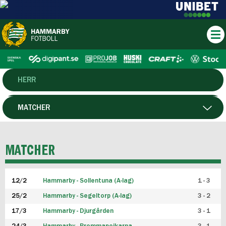
HERR
DAM
MATCHER
HTFF
SPELARE
MATCHER
P19
12/2
Hammarby - Sollentuna (A-lag)
1 - 3
F19
25/2
Hammarby - Segeltorp (A-lag)
3 - 2
FUTSAL HERR
17/3
Hammarby - Djurgården
3 - 1