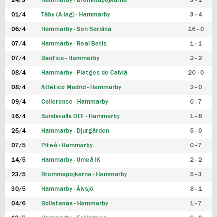
24/3
Hammarby - Brommapojkarna
3 - 1
FUTSAL DAM
01/4
Täby (A-lag) - Hammarby
3 - 4
06/4
Hammarby - Son Sardina
16 - 0
07/4
Hammarby - Real Betis
1 - 1
07/4
Benfica - Hammarby
2 - 2
08/4
Hammarby - Platges de Calvià
20 - 0
08/4
Atlético Madrid - Hammarby
2 - 0
09/4
Collerense - Hammarby
0 - 7
16/4
Sundsvalls DFF - Hammarby
1 - 8
25/4
Hammarby - Djurgården
5 - 0
07/5
Piteå - Hammarby
0 - 7
14/5
Hammarby - Umeå IK
2 - 2
23/5
Brommapojkarna - Hammarby
5 - 3
30/5
Hammarby - Älvsjö
8 - 1
04/6
Bollstanäs - Hammarby
1 - 7