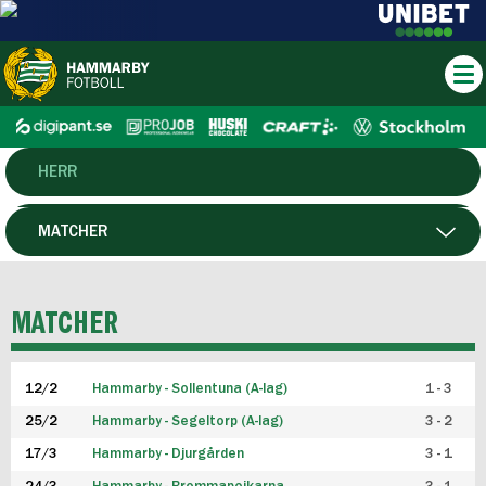
HERR
DAM
MATCHER
HTFF
SPELARE
MATCHER
P19
12/2
Hammarby - Sollentuna (A-lag)
1 - 3
F19
25/2
Hammarby - Segeltorp (A-lag)
3 - 2
FUTSAL HERR
17/3
Hammarby - Djurgården
3 - 1