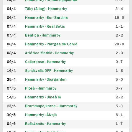
24/3
Hammarby - Brommapojkarna
3 - 1
FUTSAL DAM
01/4
Täby (A-lag) - Hammarby
3 - 4
06/4
Hammarby - Son Sardina
16 - 0
07/4
Hammarby - Real Betis
1 - 1
07/4
Benfica - Hammarby
2 - 2
08/4
Hammarby - Platges de Calvià
20 - 0
08/4
Atlético Madrid - Hammarby
2 - 0
09/4
Collerense - Hammarby
0 - 7
16/4
Sundsvalls DFF - Hammarby
1 - 8
25/4
Hammarby - Djurgården
5 - 0
07/5
Piteå - Hammarby
0 - 7
14/5
Hammarby - Umeå IK
2 - 2
23/5
Brommapojkarna - Hammarby
5 - 3
30/5
Hammarby - Älvsjö
8 - 1
04/6
Bollstanäs - Hammarby
1 - 7