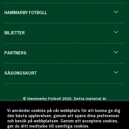
HAMMARBY FOTBOLL
BILJETTER
PARTNERS
SÄSONGSKORT
© Hammarby Fotboll 2015. Detta material är
skyddat enligt lagen om upphovsrätt.
Vi använder cookies på vår webbplats för att kunna ge dig
Eftertryck eller annan kopiering är förbjuden.
den bästa upplevelsen, genom att spara dina preferenser
Citera oss gärna men ange källan:
och besök på webbplatsen. Genom att acceptera cookies,
ger du ditt medtycke till samtliga cookies.
www.hammarbyfotboll.se. Ansvarig utgivare: