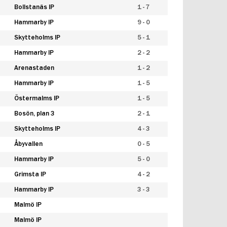
Bollstanäs IP
1 - 7
Hammarby IP
9 - 0
Skytteholms IP
5 - 1
Hammarby IP
2 - 2
Arenastaden
1 - 2
Hammarby IP
1 - 5
Östermalms IP
1 - 5
Bosön, plan 3
2 - 1
Skytteholms IP
4 - 3
Åbyvallen
0 - 5
Hammarby IP
5 - 0
Grimsta IP
4 - 2
Hammarby IP
3 - 3
Malmö IP
Malmö IP