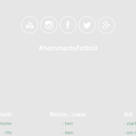
#hammarbyfotboll
tuellt
Matcher / Lagen
BUS
yheter
herr
start
htv
dam
om 