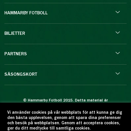
HAMMARBY FOTBOLL
BILJETTER
PARTNERS
SÄSONGSKORT
© Hammarby Fotboll 2015. Detta material är
skyddat enligt lagen om upphovsrätt.
Vi använder cookies på vår webbplats för att kunna ge dig
Eftertryck eller annan kopiering är förbjuden.
den bästa upplevelsen, genom att spara dina preferenser
Citera oss gärna men ange källan:
och besök på webbplatsen. Genom att acceptera cookies,
ger du ditt medtycke till samtliga cookies.
www.hammarbyfotboll.se. Ansvarig utgivare: