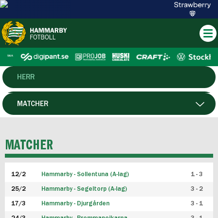
HERR
DAM
MATCHER
HTFF
SPELARE
MATCHER
P19
12/2
Hammarby - Sollentuna (A-lag)
1 - 3
F19
25/2
Hammarby - Segeltorp (A-lag)
3 - 2
FUTSAL HERR
17/3
Hammarby - Djurgården
3 - 1