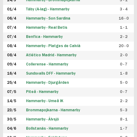
24/3
Hammarby - Brommapojkarna
3 - 1
FUTSAL DAM
01/4
Täby (A-lag) - Hammarby
3 - 4
06/4
Hammarby - Son Sardina
16 - 0
07/4
Hammarby - Real Betis
1 - 1
07/4
Benfica - Hammarby
2 - 2
08/4
Hammarby - Platges de Calvià
20 - 0
08/4
Atlético Madrid - Hammarby
2 - 0
09/4
Collerense - Hammarby
0 - 7
16/4
Sundsvalls DFF - Hammarby
1 - 8
25/4
Hammarby - Djurgården
5 - 0
07/5
Piteå - Hammarby
0 - 7
14/5
Hammarby - Umeå IK
2 - 2
23/5
Brommapojkarna - Hammarby
5 - 3
30/5
Hammarby - Älvsjö
8 - 1
04/6
Bollstanäs - Hammarby
1 - 7