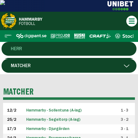
HERR
DAM
MATCHER
HTFF
SPELARE
MATCHER
P19
12/2
Hammarby - Sollentuna (A-lag)
1 - 3
F19
25/2
Hammarby - Segeltorp (A-lag)
3 - 2
FUTSAL HERR
17/3
Hammarby - Djurgården
3 - 1