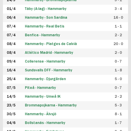
24/3
Hammarby - Brommapojkarna
3 - 1
FUTSAL DAM
01/4
Täby (A-lag) - Hammarby
3 - 4
06/4
Hammarby - Son Sardina
16 - 0
07/4
Hammarby - Real Betis
1 - 1
07/4
Benfica - Hammarby
2 - 2
08/4
Hammarby - Platges de Calvià
20 - 0
08/4
Atlético Madrid - Hammarby
2 - 0
09/4
Collerense - Hammarby
0 - 7
16/4
Sundsvalls DFF - Hammarby
1 - 8
25/4
Hammarby - Djurgården
5 - 0
07/5
Piteå - Hammarby
0 - 7
14/5
Hammarby - Umeå IK
2 - 2
23/5
Brommapojkarna - Hammarby
5 - 3
30/5
Hammarby - Älvsjö
8 - 1
04/6
Bollstanäs - Hammarby
1 - 7