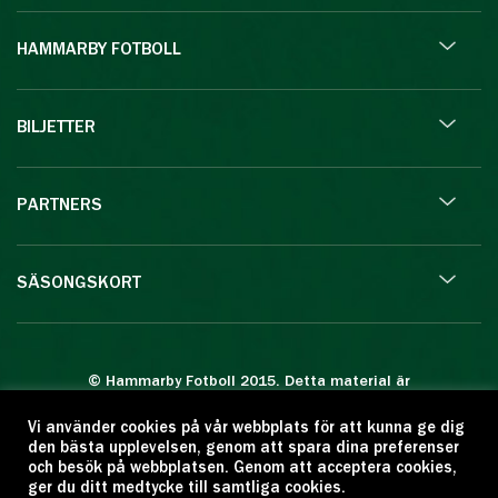
HAMMARBY FOTBOLL
BILJETTER
PARTNERS
SÄSONGSKORT
© Hammarby Fotboll 2015. Detta material är
skyddat enligt lagen om upphovsrätt.
Vi använder cookies på vår webbplats för att kunna ge dig
Eftertryck eller annan kopiering är förbjuden.
den bästa upplevelsen, genom att spara dina preferenser
Citera oss gärna men ange källan:
och besök på webbplatsen. Genom att acceptera cookies,
ger du ditt medtycke till samtliga cookies.
www.hammarbyfotboll.se. Ansvarig utgivare: