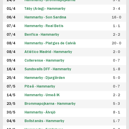
24/3
Hammarby - Brommapojkarna
3 - 1
FUTSAL DAM
01/4
Täby (A-lag) - Hammarby
3 - 4
06/4
Hammarby - Son Sardina
16 - 0
07/4
Hammarby - Real Betis
1 - 1
07/4
Benfica - Hammarby
2 - 2
08/4
Hammarby - Platges de Calvià
20 - 0
08/4
Atlético Madrid - Hammarby
2 - 0
09/4
Collerense - Hammarby
0 - 7
16/4
Sundsvalls DFF - Hammarby
1 - 8
25/4
Hammarby - Djurgården
5 - 0
07/5
Piteå - Hammarby
0 - 7
14/5
Hammarby - Umeå IK
2 - 2
23/5
Brommapojkarna - Hammarby
5 - 3
30/5
Hammarby - Älvsjö
8 - 1
04/6
Bollstanäs - Hammarby
1 - 7