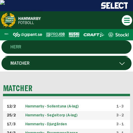
HERR
DAM
MATCHER
HTFF
SPELARE
MATCHER
P19
12/2
Hammarby - Sollentuna (A-lag)
1 - 3
F19
25/2
Hammarby - Segeltorp (A-lag)
3 - 2
FUTSAL HERR
17/3
Hammarby - Djurgården
3 - 1