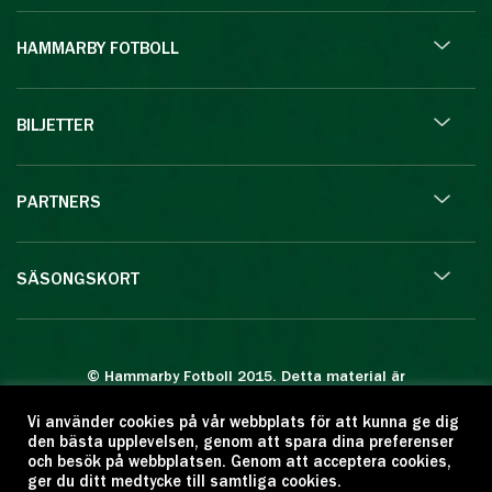
HAMMARBY FOTBOLL
BILJETTER
PARTNERS
SÄSONGSKORT
© Hammarby Fotboll 2015. Detta material är
skyddat enligt lagen om upphovsrätt.
Vi använder cookies på vår webbplats för att kunna ge dig
Eftertryck eller annan kopiering är förbjuden.
den bästa upplevelsen, genom att spara dina preferenser
Citera oss gärna men ange källan:
och besök på webbplatsen. Genom att acceptera cookies,
ger du ditt medtycke till samtliga cookies.
www.hammarbyfotboll.se. Ansvarig utgivare: